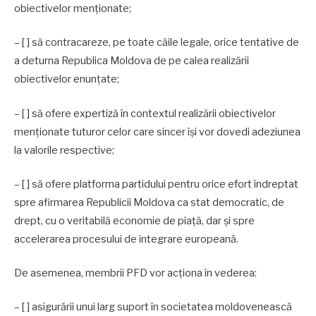
obiectivelor menţionate;
– [ ] să contracareze, pe toate căile legale, orice tentative de
a deturna Republica Moldova de pe calea realizării
obiectivelor enunţate;
– [ ] să ofere expertiză în contextul realizării obiectivelor
menţionate tuturor celor care sincer îşi vor dovedi adeziunea
la valorile respective;
– [ ] să ofere platforma partidului pentru orice efort îndreptat
spre afirmarea Republicii Moldova ca stat democratic, de
drept, cu o veritabilă economie de piaţă, dar şi spre
accelerarea procesului de integrare europeană.
De asemenea, membrii PFD vor acţiona în vederea:
– [ ] asigurării unui larg suport în societatea moldovenească