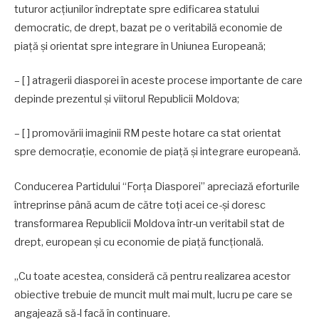
tuturor acţiunilor îndreptate spre edificarea statului
democratic, de drept, bazat pe o veritabilă economie de
piaţă şi orientat spre integrare în Uniunea Europeană;
– [ ] atragerii diasporei în aceste procese importante de care
depinde prezentul şi viitorul Republicii Moldova;
– [ ] promovării imaginii RM peste hotare ca stat orientat
spre democraţie, economie de piaţă şi integrare europeană.
Conducerea Partidului “Forța Diasporei” apreciază eforturile
întreprinse până acum de către toţi acei ce-şi doresc
transformarea Republicii Moldova într-un veritabil stat de
drept, european şi cu economie de piaţă funcţională.
„Cu toate acestea, consideră că pentru realizarea acestor
obiective trebuie de muncit mult mai mult, lucru pe care se
angajează să-l facă în continuare.