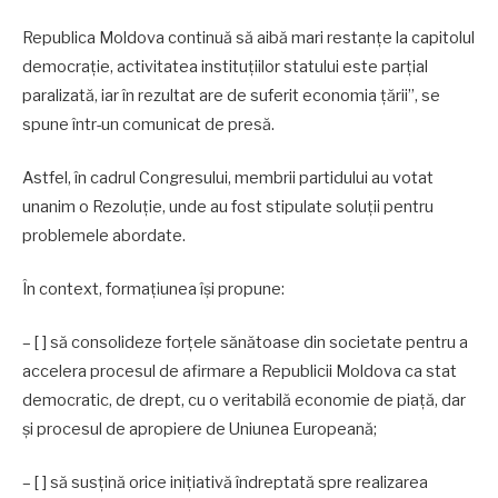
Republica Moldova continuă să aibă mari restanțe la capitolul
democrație, activitatea instituțiilor statului este parțial
paralizată, iar în rezultat are de suferit economia țării”, se
spune într-un comunicat de presă.
Astfel, în cadrul Congresului, membrii partidului au votat
unanim o Rezoluție, unde au fost stipulate soluții pentru
problemele abordate.
În context, formaţiunea îşi propune:
– [ ] să consolideze forţele sănătoase din societate pentru a
accelera procesul de afirmare a Republicii Moldova ca stat
democratic, de drept, cu o veritabilă economie de piaţă, dar
şi procesul de apropiere de Uniunea Europeană;
– [ ] să susţină orice iniţiativă îndreptată spre realizarea