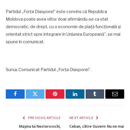
Partidul „Forța Diasporei” este convins că Republica
Moldova poate avea viitor doar afirmându-se ca stat
democratic, de drept, cu o economie de piaţă funcţională şi
orientat strict spre integrare în Uniunea Europeană”, se mai
spune în comunicat.
Sursa: Comunicat Partidul „Forța Diasporei”.
Facebook
Twitter
Pinterest
LinkedIn
Tumblr
Email
PREVIOUS ARTICLE
NEXT ARTICLE
Mașina lui Nesterovschi,
Ceban, către Guvern: Nu ne mai