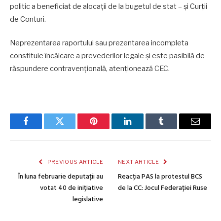
politic a beneficiat de alocații de la bugetul de stat – și Curții
de Conturi.
Neprezentarea raportului sau prezentarea incompleta
constituie încălcare a prevederilor legale și este pasibilă de
răspundere contravențională, atenționează CEC.
Facebook
Twitter
Pinterest
LinkedIn
Tumblr
Email
PREVIOUS ARTICLE
NEXT ARTICLE
În luna februarie deputații au
Reacția PAS la protestul BCS
votat 40 de inițiative
de la CC: Jocul Federației Ruse
legislative