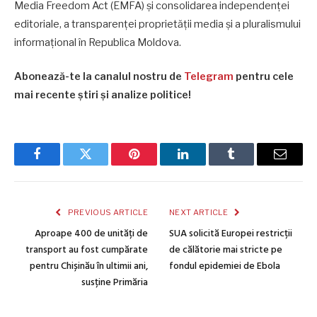
Media Freedom Act (EMFA) și consolidarea independenței
editoriale, a transparenței proprietății media și a pluralismului
informațional în Republica Moldova.
Abonează-te la canalul nostru de
Telegram
pentru cele
mai recente știri și analize politice!
Facebook
Twitter
Pinterest
LinkedIn
Tumblr
Email
PREVIOUS ARTICLE
NEXT ARTICLE
Aproape 400 de unități de
SUA solicită Europei restricții
transport au fost cumpărate
de călătorie mai stricte pe
pentru Chișinău în ultimii ani,
fondul epidemiei de Ebola
susține Primăria