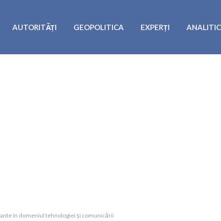
AUTORITĂȚI
GEOPOLITICA
EXPERȚI
ANALITI
tante în domeniul tehnologiei și comunicării