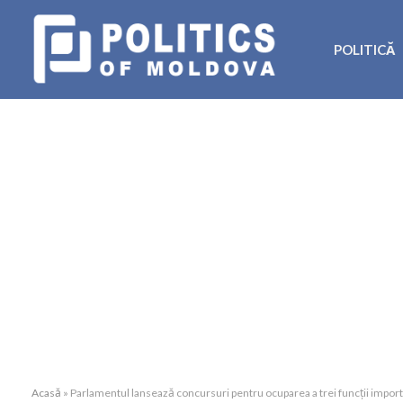
POLITICĂ
Acasă
»
Parlamentul lansează concursuri pentru ocuparea a trei funcții impor