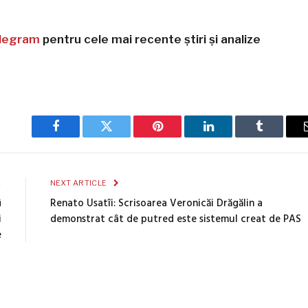
legram
pentru cele mai recente știri și analize
Facebook
Twitter
Pinterest
LinkedIn
Tumblr
E
NEXT ARTICLE
i
Renato Usatîi: Scrisoarea Veronicăi Drăgălin a
i
demonstrat cât de putred este sistemul creat de PAS
e