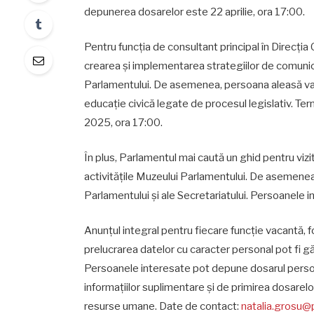
depunerea dosarelor este 22 aprilie, ora 17:00.
Pentru funcția de consultant principal în Direcția
crearea și implementarea strategiilor de comunicar
Parlamentului. De asemenea, persoana aleasă va
educație civică legate de procesul legislativ. T
2025, ora 17:00.
În plus, Parlamentul mai caută un ghid pentru vizit
activitățile Muzeului Parlamentului. De asemenea,
Parlamentului și ale Secretariatului. Persoanele
Anunțul integral pentru fiecare funcție vacantă, f
prelucrarea datelor cu caracter personal pot fi găs
Persoanele interesate pot depune dosarul persona
informațiilor suplimentare şi de primirea dosarelo
resurse umane. Date de contact:
natalia.grosu