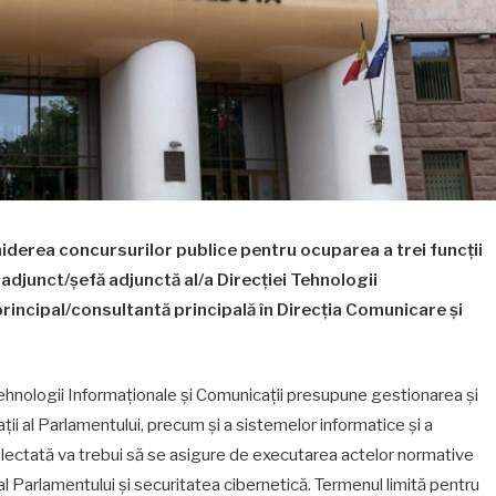
iderea concursurilor publice pentru ocuparea a trei funcții
adjunct/șefă adjunctă al/a Direcției Tehnologii
principal/consultantă principală în Direcția Comunicare și
Tehnologii Informaționale și Comunicații presupune gestionarea și
ii al Parlamentului, precum și a sistemelor informatice și a
ectată va trebui să se asigure de executarea actelor normative
al Parlamentului și securitatea cibernetică. Termenul limită pentru