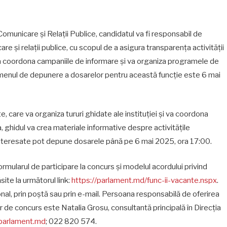
 Comunicare și Relații Publice, candidatul va fi responsabil de
e și relații publice, cu scopul de a asigura transparența activității
 coordona campaniile de informare și va organiza programele de
ermenul de depunere a dosarelor pentru această funcție este 6 mai
e, care va organiza tururi ghidate ale instituției și va coordona
 ghidul va crea materiale informative despre activitățile
 interesate pot depune dosarele până pe 6 mai 2025, ora 17:00.
ormularul de participare la concurs și modelul acordului privind
ite la următorul link:
https://parlament.md/func-ii-vacante.nspx
.
l, prin poștă sau prin e-mail. Persoana responsabilă de oferirea
r de concurs este Natalia Grosu, consultantă principală în Direcția
@parlament.md
; 022 820 574.