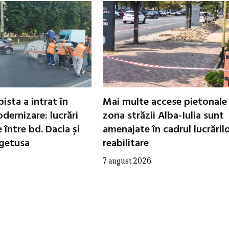
ista a intrat în
Mai multe accese pietonale
dernizare: lucrări
zona străzii Alba-Iulia sunt
între bd. Dacia și
amenajate în cadrul lucrăril
egetusa
reabilitare
7 august 2026