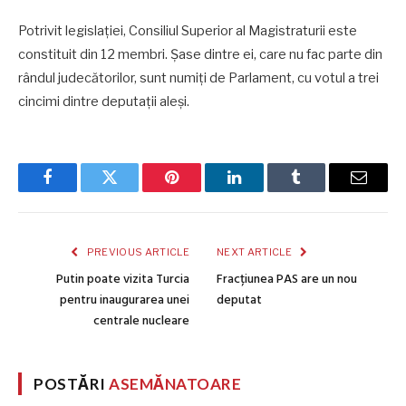
Potrivit legislației, Consiliul Superior al Magistraturii este
constituit din 12 membri. Șase dintre ei, care nu fac parte din
rândul judecătorilor, sunt numiți de Parlament, cu votul a trei
cincimi dintre deputații aleși.
Facebook
Twitter
Pinterest
LinkedIn
Tumblr
Email
PREVIOUS ARTICLE
NEXT ARTICLE
Putin poate vizita Turcia
Fracțiunea PAS are un nou
pentru inaugurarea unei
deputat
centrale nucleare
POSTĂRI
ASEMĂNATOARE