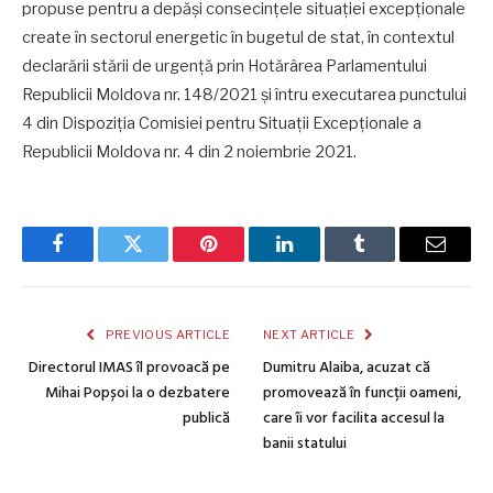
propuse pentru a depăși consecințele situației excepționale
create în sectorul energetic în bugetul de stat, în contextul
declarării stării de urgență prin Hotărârea Parlamentului
Republicii Moldova nr. 148/2021 și întru executarea punctului
4 din Dispoziția Comisiei pentru Situații Excepționale a
Republicii Moldova nr. 4 din 2 noiembrie 2021.
Facebook
Twitter
Pinterest
LinkedIn
Tumblr
Email
PREVIOUS ARTICLE
NEXT ARTICLE
Directorul IMAS îl provoacă pe
Dumitru Alaiba, acuzat că
Mihai Popșoi la o dezbatere
promovează în funcții oameni,
publică
care îi vor facilita accesul la
banii statului