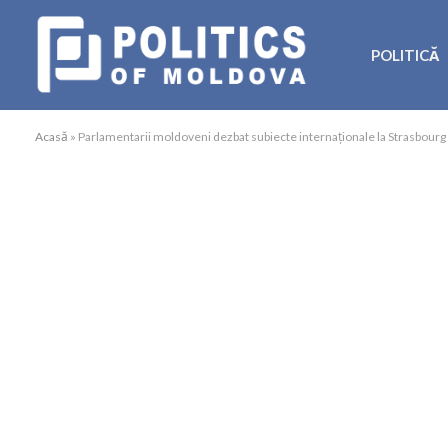
POLITICĂ
Acasă
»
Parlamentarii moldoveni dezbat subiecte internaționale la Strasbourg