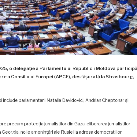
5, o delegație a Parlamentului Republicii Moldova particip
re a Consiliului Europei (APCE), desfășurată la Strasbourg,
 include parlamentarii Natalia Davidovici, Andrian Cheptonar și
precum protecția jurnaliștilor din Gaza, eliberarea jurnaliștilor
n Georgia, noile amenințări ale Rusiei la adresa democrațiilor