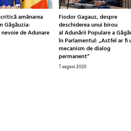
critică amânarea
Fiodor Gagauz, despre
in Găgăuzia:
deschiderea unui birou
 nevoie de Adunare
al Adunării Populare a Găgă
în Parlamentul: „Astfel ar fi 
mecanism de dialog
permanent”
7 august 2026