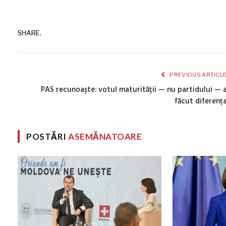
SHARE.
PREVIOUS ARTICL
PAS recunoaște: votul maturității — nu partidului — 
făcut diferenț
POSTĂRI
ASEMĂNATOARE