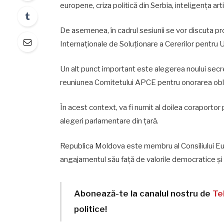
europene, criza politică din Serbia, inteligența artif
De asemenea, în cadrul sesiunii se vor discuta p
Internaționale de Soluționare a Cererilor pentru U
Un alt punct important este alegerea noului secr
reuniunea Comitetului APCE pentru onorarea obli
În acest context, va fi numit al doilea coraportor 
alegeri parlamentare din țară.
Republica Moldova este membru al Consiliului Euro
angajamentul său față de valorile democratice și 
Abonează-te la canalul nostru de
Te
politice!