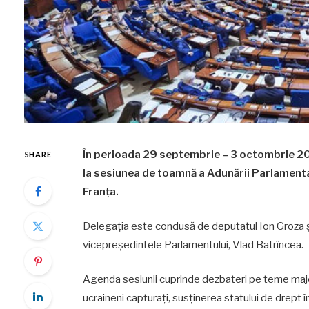
În perioada 29 septembrie – 3 octombrie 202
SHARE
la sesiunea de toamnă a Adunării Parlamenta
Franța.
Delegația este condusă de deputatul Ion Groza și
vicepreședintele Parlamentului, Vlad Batrîncea.
Agenda sesiunii cuprinde dezbateri pe teme majore 
ucraineni capturați, susținerea statului de drept î