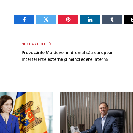
Facebook
Twitter
Pinterest
LinkedIn
Tumblr
E
NEXT ARTICLE
a
Provocările Moldovei în drumul său european:
a
Interferențe externe și neîncredere internă