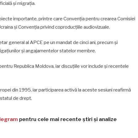
icială și migrația.
roiecte importante, printre care Convenția pentru crearea Comisiei
craina și Convenția privind coproducțiile audiovizuale.
etar general al APCE pe un mandat de cinci ani, precum și
gațiunilor și angajamentelor statelor membre.
pentru Republica Moldova, iar discuțiile vor include și recentele
pei din 1995, iar participarea activă la aceste sesiuni reafirmă
statul de drept.
legram
pentru cele mai recente știri și analize