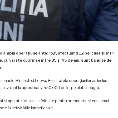
 o amplă operațiune antidrog, efectuând 12 percheziții într-
, cu vârste cuprinse între 35 și 45 de ani, sunt bănuite de
e.
 raioanele Hîncești și Leova. Rezultatele operațiunilor au inclus
na, evaluat la aproximativ 550.000 de lei pe piața neagră.
cat și aparate artizanale folosite pentru prepararea și consumul
te în activitățile infracționale.