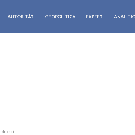
AUTORITĂȚI
GEOPOLITICA
EXPERȚI
ANALITI
de droguri