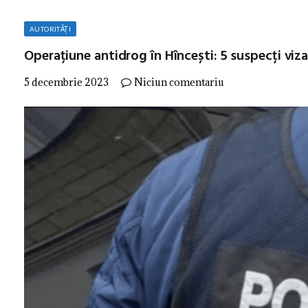
AUTORITĂȚI
Operațiune antidrog în Hîncești: 5 suspecți viza
5 decembrie 2023
Niciun comentariu