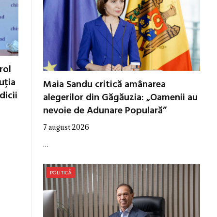
rol
tuția
Maia Sandu critică amânarea
dicii
alegerilor din Găgăuzia: „Oamenii au
nevoie de Adunare Populară”
7 august 2026
…
POLITICĂ