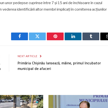
un unor pedepse cuprinse între 7 și 15 ani de închisoare în cazul
în vederea identificării altor membri implicați în comiterea acțiunilor
Facebook
Twitter
Pinterest
LinkedIn
Tumblr
E
NEXT ARTICLE
,
Primăria Chișinău lansează, mâine, primul Incubator
n
municipal de afaceri