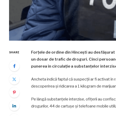
Forțele de ordine din Hîncești au desfășurat
SHARE
un dosar de trafic de droguri. Cinci persoane
punerea în circulație a substanțelor interzis
Ancheta indică faptul că suspecții ar fi activat în
descoperirea și ridicarea a 1 kilogram de marijua
Pe lângă substanțele interzise, ofițerii au confis
drogurilor, 44 de cartușe și telefoane mobile utiliza