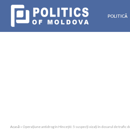
POLITICĂ
Acasă
»
Operațiune antidrog în Hîncești: 5 suspecți vizați în dosarul de trafic 