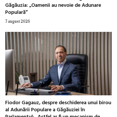
Găgăuzia: „Oamenii au nevoie de Adunare
Populară”
7 august 2026
Fiodor Gagauz, despre deschiderea unui birou
al Adunării Populare a Găgăuziei în
Parlamentul: „Astfel ar fi un mecanism de