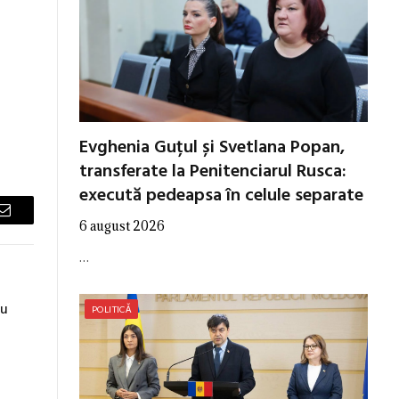
Evghenia Guțul și Svetlana Popan,
transferate la Penitenciarul Rusca:
execută pedeapsa în celule separate
Email
6 august 2026
…
ru
POLITICĂ