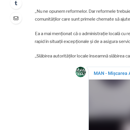
„Nu ne opunem reformelor. Dar reformele trebuie
comunităților care sunt primele chemate să ajute 
Ea a mai menționat că o administrație locală cu r
rapid în situații excepționale și de a asigura servic
„Slăbirea autorităților locale înseamnă slăbirea cap