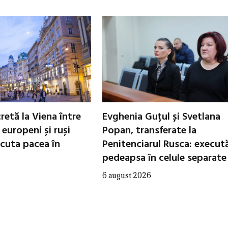
cretă la Viena între
Evghenia Guțul și Svetlana
i europeni și ruși
Popan, transferate la
scuta pacea în
Penitenciarul Rusca: execut
pedeapsa în celule separate
6 august 2026