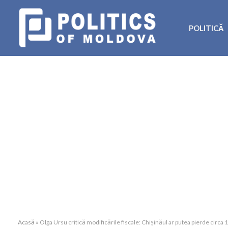
POLITICĂ
Acasă
»
Olga Ursu critică modificările fiscale: Chișinăul ar putea pierde circa 1