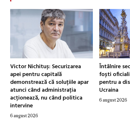
Victor Nichituș: Securizarea
Întâlnire se
apei pentru capitală
foști oficial
demonstrează că soluțiile apar
pentru a di
atunci când administrația
Ucraina
acționează, nu când politica
6 august 2026
intervine
6 august 2026