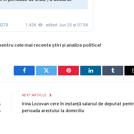
entru cele mai recente știri și analize politice!
Facebook
Twitter
Pinterest
LinkedIn
Tumblr
E
NEXT ARTICLE
s
Irina Lozovan cere în instanță salariul de deputat pent
a
perioada arestului la domiciliu