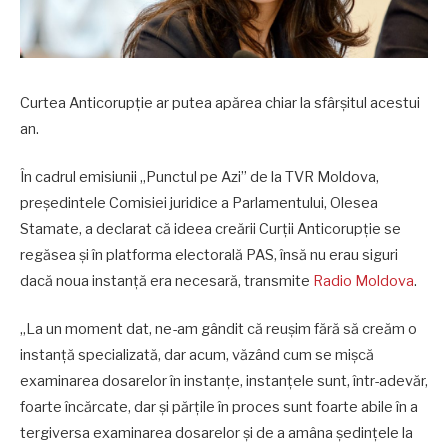
Curtea Anticorupție ar putea apărea chiar la sfârșitul acestui
an.
În cadrul emisiunii „Punctul pe Azi” de la TVR Moldova,
președintele Comisiei juridice a Parlamentului, Olesea
Stamate, a declarat că ideea creării Curții Anticorupție se
regăsea și în platforma electorală PAS, însă nu erau siguri
dacă noua instanță era necesară, transmite
Radio Moldova
.
„La un moment dat, ne-am gândit că reușim fără să creăm o
instanță specializată, dar acum, văzând cum se mișcă
examinarea dosarelor în instanțe, instanțele sunt, într-adevăr,
foarte încărcate, dar și părțile în proces sunt foarte abile în a
tergiversa examinarea dosarelor și de a amâna ședințele la