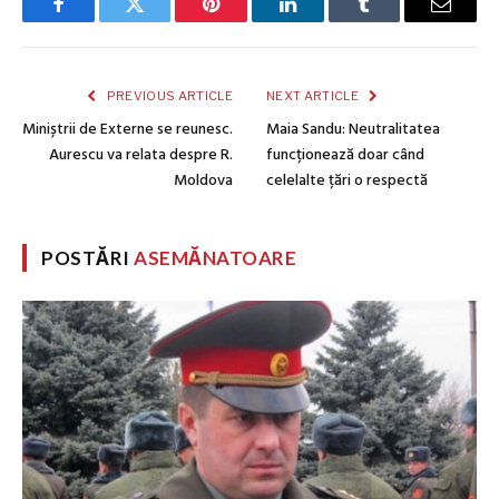
Facebook
Twitter
Pinterest
LinkedIn
Tumblr
Email
PREVIOUS ARTICLE
NEXT ARTICLE
Miniștrii de Externe se reunesc.
Maia Sandu: Neutralitatea
Aurescu va relata despre R.
funcționează doar când
Moldova
celelalte țări o respectă
POSTĂRI
ASEMĂNATOARE