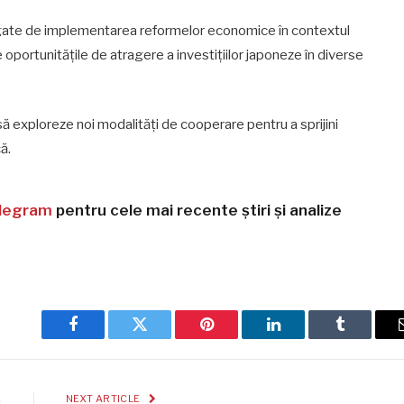
e legate de implementarea reformelor economice în contextul
oportunitățile de atragere a investițiilor japoneze în diverse
să exploreze noi modalități de cooperare pentru a sprijini
ă.
legram
pentru cele mai recente știri și analize
Facebook
Twitter
Pinterest
LinkedIn
Tumblr
E
NEXT ARTICLE