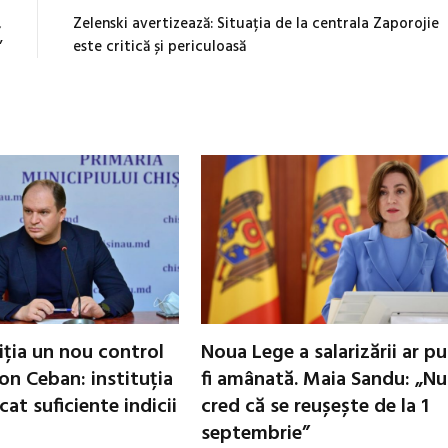
,
Zelenski avertizează: Situația de la centrala Zaporojie
”
este critică și periculoasă
iția un nou control
Noua Lege a salarizării ar p
 Ion Ceban: instituția
fi amânată. Maia Sandu: „Nu
cat suficiente indicii
cred că se reușește de la 1
septembrie”