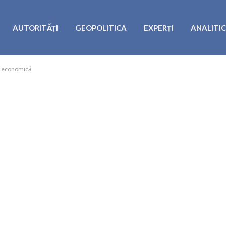
AUTORITĂȚI
GEOPOLITICA
EXPERȚI
ANALITI
re economică