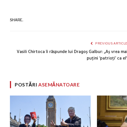
SHARE.
PREVIOUS ARTICL
Vasili Chirtoca îi răspunde lui Dragoș Galbur: „Aș vrea ma
puțini ‘patrioți’ ca el
POSTĂRI
ASEMĂNATOARE