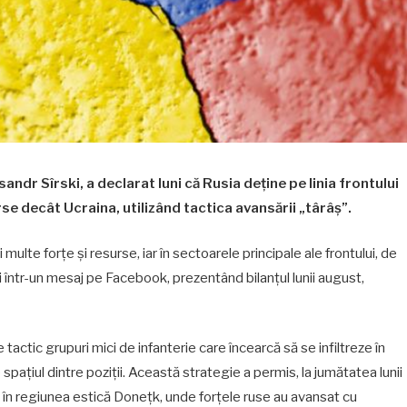
dr Sîrski, a declarat luni că Rusia deține pe linia frontului
urse decât Ucraina, utilizând tactica avansării „târâș”.
 multe forțe și resurse, iar în sectoarele principale ale frontului, de
ki într-un mesaj pe Facebook, prezentând bilanțul lunii august,
actic grupuri mici de infanterie care încearcă să se infiltreze în
 spațiul dintre poziții. Această strategie a permis, la jumătatea lunii
a, în regiunea estică Donețk, unde forțele ruse au avansat cu