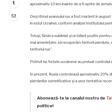
aproximativ 10 km înainte de a fi oprite de armat
Deși ritmul avansului rus a fost mai lent în augus
în estul Ucrainei, conform analizei Institutului pe
Totuși, Sîrski a subliniat și un bilanț pozitiv pent
mai amenințate, să recuperăm teritorii pierdute, 
teritoriul rus”.
Potrivit lui, forțele ucrainene au preluat controlul 
În prezent, Rusia controlează aproximativ 20% din 
pierderilor semnificative și a unor tentative rece
Abonează-te la canalul nostru de
Te
politice!