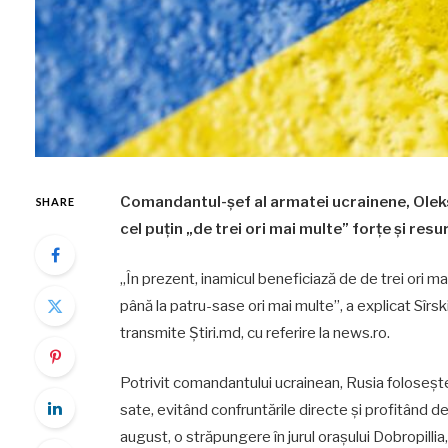
Comandantul-șef al armatei ucrainene, Oleksan
SHARE
cel puțin „de trei ori mai multe” forțe și res
„În prezent, inamicul beneficiază de de trei ori mai
până la patru-sase ori mai multe”, a explicat Sîrs
transmite Știri.md, cu referire la news.ro.
Potrivit comandantului ucrainean, Rusia folosește t
sate, evitând confruntările directe și profitând de
august, o străpungere în jurul orașului Dobropilli