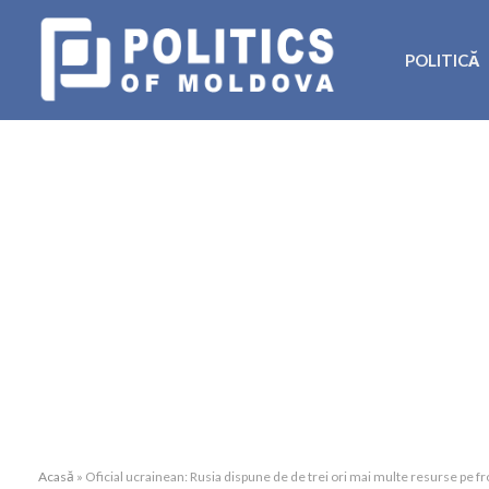
POLITICĂ
Acasă
»
Oficial ucrainean: Rusia dispune de de trei ori mai multe resurse pe fr