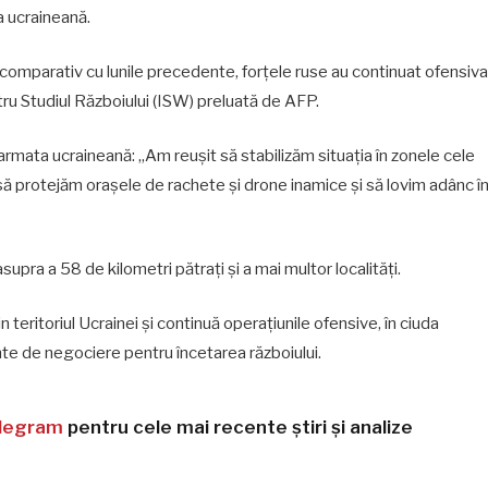
a ucraineană.
t comparativ cu lunile precedente, forțele ruse au continuat ofensiva
ntru Studiul Războiului (ISW) preluată de AFP.
ru armata ucraineană: „Am reușit să stabilizăm situația în zonele cele
să protejăm orașele de rachete și drone inamice și să lovim adânc î
asupra a 58 de kilometri pătrați și a mai multor localități.
teritoriul Ucrainei și continuă operațiunile ofensive, în ciuda
nte de negociere pentru încetarea războiului.
legram
pentru cele mai recente știri și analize