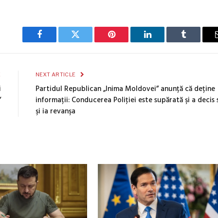
Facebook
Twitter
Pinterest
LinkedIn
Tumblr
E
NEXT ARTICLE
i
Partidul Republican „Inima Moldovei” anunță că deține
”
informații: Conducerea Poliţiei este supărată şi a decis 
şi ia revanşa