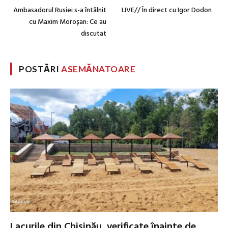
Ambasadorul Rusiei s-a întâlnit
LIVE// În direct cu Igor Dodon
cu Maxim Moroșan: Ce au
discutat
POSTĂRI
ASEMĂNATOARE
Lacurile din Chișinău, verificate înainte de