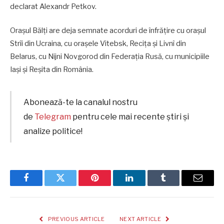
declarat Alexandr Petkov.
Orașul Bălți are deja semnate acorduri de înfrățire cu orașul
Strîi din Ucraina, cu orașele Vitebsk, Recița și Livnî din
Belarus, cu Nijni Novgorod din Federația Rusă, cu municipiile
Iași și Reșita din România.
Abonează-te la canalul nostru
de
Telegram
pentru cele mai recente știri și
analize politice!
Facebook
Twitter
Pinterest
LinkedIn
Tumblr
Email
PREVIOUS ARTICLE
NEXT ARTICLE