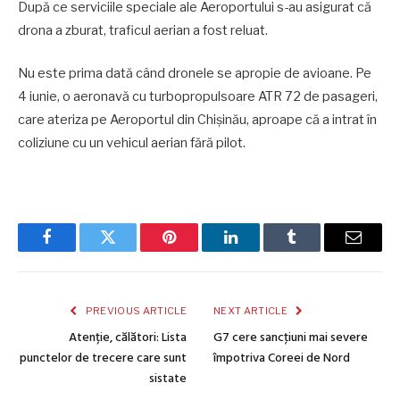
După ce serviciile speciale ale Aeroportului s-au asigurat că
drona a zburat, traficul aerian a fost reluat.
Nu este prima dată când dronele se apropie de avioane. Pe
4 iunie, o aeronavă cu turbopropulsoare ATR 72 de pasageri,
care ateriza pe Aeroportul din Chișinău, aproape că a intrat în
coliziune cu un vehicul aerian fără pilot.
Facebook
Twitter
Pinterest
LinkedIn
Tumblr
Email
PREVIOUS ARTICLE
NEXT ARTICLE
Atenție, călători: Lista
G7 cere sancţiuni mai severe
punctelor de trecere care sunt
împotriva Coreei de Nord
sistate