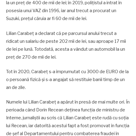
la un preț de 400 de mii de lei; în 2019, polițistul a intrat în
posesia unui VAZ din 1996, iar anul trecut a procurat un
Suzuki, prețul căruia ar fi 60 de mii de lei.
Lilian Carabeț a declarat că pe parcursul anului trecut a
ridicat un salariu de peste 202 mii de lei, sau aproape 17 mii
de lei pe lună. Totodată, acesta a vândut un automobil la un
preț de 270 de mii de lei.
Tot în 2020, Carabeț s-a împrumutat cu 3000 de EURO de la
o persoană fizică și s-a angajat să restituie banii timp de un
an de zile.
Numele lui Lilian Carabeț a apărut în presă de mai multe ori. În
perioada când Dorin Recean deținea funcția de ministru de
Interne, jurnaliștii au scris că Lilian Carabeţ este rudă cu soția
lui Recean, iar datorită acestui fapt a fost promovat în funcția
de șef al Departamentului pentru combaterea fraudei în