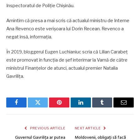
Inspectoratul de Poliție Chișinău.
Amintim că presa a mai scris că actualul ministru de Interne
Ana Revenco este verișoara lui Dorin Recean. Revenco a
negat însă, informația.
În 2019, bloggerul Eugen Luchianiuc scria că Lilian Carabeț
este promovat în funcția de șef interimar la Vamă de către
ministrul Finanțelor de atunci, actualul premier Natalia
Gavrilița.
Facebook
Twitter
Pinterest
LinkedIn
Tumblr
Email
PREVIOUS ARTICLE
NEXT ARTICLE
Guvernul Gavrilița ar putea
Moldovenii, obligați să facă