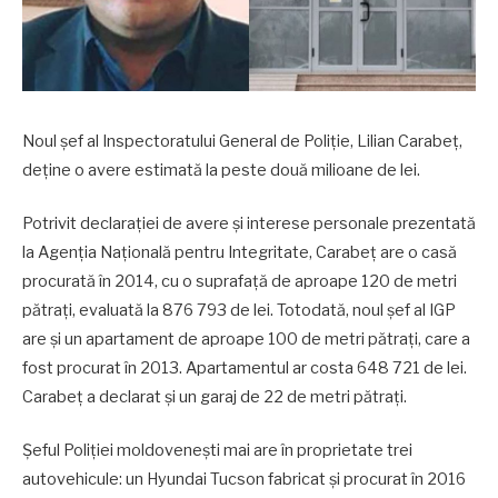
Noul șef al Inspectoratului General de Poliție, Lilian Carabeț,
deține o avere estimată la peste două milioane de lei.
Potrivit declarației de avere și interese personale prezentată
la Agenția Națională pentru Integritate, Carabeț are o casă
procurată în 2014, cu o suprafață de aproape 120 de metri
pătrați, evaluată la 876 793 de lei. Totodată, noul șef al IGP
are și un apartament de aproape 100 de metri pătrați, care a
fost procurat în 2013. Apartamentul ar costa 648 721 de lei.
Carabeț a declarat și un garaj de 22 de metri pătrați.
Șeful Poliției moldovenești mai are în proprietate trei
autovehicule: un Hyundai Tucson fabricat și procurat în 2016