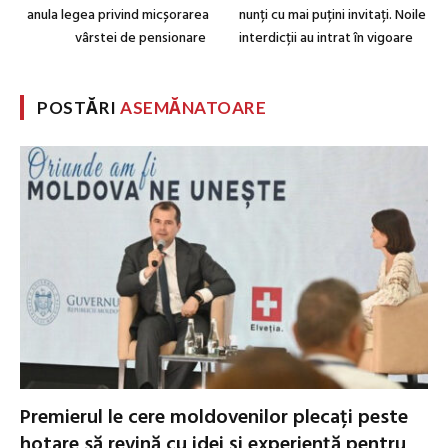
anula legea privind micșorarea
nunți cu mai puțini invitați. Noile
vârstei de pensionare
interdicții au intrat în vigoare
POSTĂRI
ASEMĂNATOARE
Premierul le cere moldovenilor plecați peste
hotare să revină cu idei și experiență pentru