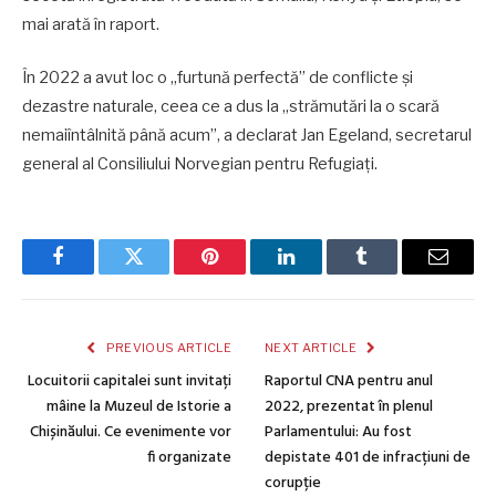
mai arată în raport.
În 2022 a avut loc o „furtună perfectă” de conflicte și
dezastre naturale, ceea ce a dus la „strămutări la o scară
nemaiîntâlnită până acum”, a declarat Jan Egeland, secretarul
general al Consiliului Norvegian pentru Refugiați.
Facebook
Twitter
Pinterest
LinkedIn
Tumblr
Email
PREVIOUS ARTICLE
NEXT ARTICLE
Locuitorii capitalei sunt invitați
Raportul CNA pentru anul
mâine la Muzeul de Istorie a
2022, prezentat în plenul
Chișinăului. Ce evenimente vor
Parlamentului: Au fost
fi organizate
depistate 401 de infracțiuni de
corupție