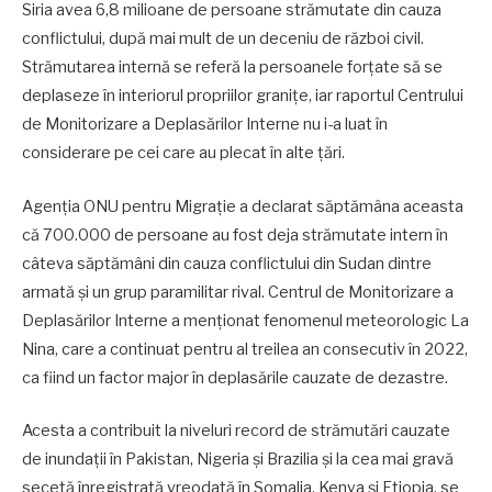
Siria avea 6,8 milioane de persoane strămutate din cauza
conflictului, după mai mult de un deceniu de război civil.
Strămutarea internă se referă la persoanele forțate să se
deplaseze în interiorul propriilor granițe, iar raportul Centrului
de Monitorizare a Deplasărilor Interne nu i-a luat în
considerare pe cei care au plecat în alte țări.
Agenția ONU pentru Migrație a declarat săptămâna aceasta
că 700.000 de persoane au fost deja strămutate intern în
câteva săptămâni din cauza conflictului din Sudan dintre
armată și un grup paramilitar rival. Centrul de Monitorizare a
Deplasărilor Interne a menționat fenomenul meteorologic La
Nina, care a continuat pentru al treilea an consecutiv în 2022,
ca fiind un factor major în deplasările cauzate de dezastre.
Acesta a contribuit la niveluri record de strămutări cauzate
de inundații în Pakistan, Nigeria și Brazilia și la cea mai gravă
secetă înregistrată vreodată în Somalia, Kenya și Etiopia, se