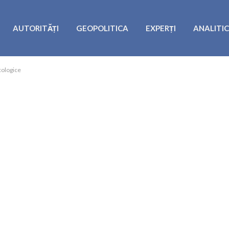
AUTORITĂȚI
GEOPOLITICA
EXPERȚI
ANALITI
cologice