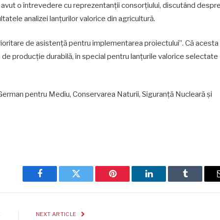
 a avut o întrevedere cu reprezentanţii consorţiului, discutând despr
ltatele analizei lanţurilor valorice din agricultură.
e prioritare de asistenţă pentru implementarea proiectului”. Că acesta
i de producţie durabilă, în special pentru lanţurile valorice selectate
erman pentru Mediu, Conservarea Naturii, Siguranţă Nucleară şi
Facebook
Twitter
Pinterest
LinkedIn
Tumblr
E
NEXT ARTICLE