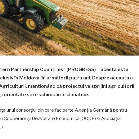
stern Partnership Countries” (PROGRESS) – acesta este
clusiv în Moldova, în următorii patru ani. Despre aceasta a
griculturii, menţionând că proiectul va sprijini agricultorii
 şi orientate spre schimbările climatice.
nţa unui consorţiu, din care fac parte Agenţia Germană pentru
tru Cooperare şi Dezvoltare Economică (OCDE) şi Asociaţia
).