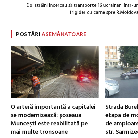
Doi străini încercau să transporte 16 ucraineni într-u
frigider cu carne spre R.Moldov
POSTĂRI
ASEMĂNATOARE
O arteră importantă a capitalei
Strada Bureb
se modernizează: șoseaua
etapa de mo
Muncești este reabilitată pe
de amploare 
mai multe tronsoane
str. Sarmiz