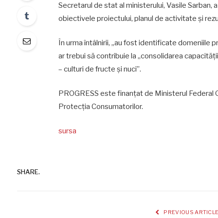
Secretarul de stat al ministerului, Vasile Sarban,
obiectivele proiectului, planul de activitate şi rezu
În urma întâlnirii, „au fost identificate domeniil
ar trebui să contribuie la „consolidarea capacităţi
– culturi de fructe şi nuci”.
PROGRESS este finanţat de Ministerul Federal G
Protecţia Consumatorilor.
sursa
SHARE.
PREVIOUS ARTICL