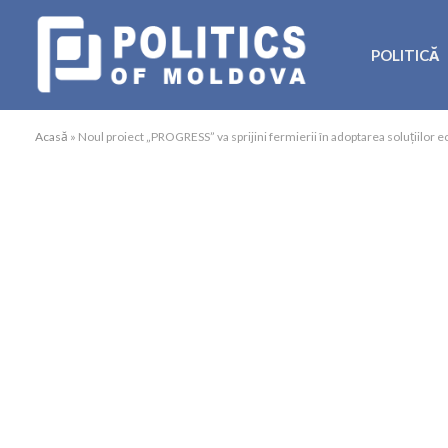
POLITICĂ
Acasă
»
Noul proiect „PROGRESS” va sprijini fermierii în adoptarea soluțiilor e