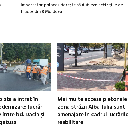
n
Importator polonez dorește să dubleze achizițiile de
a
fructe din R.Moldova
ista a intrat în
Mai multe accese pietonale
dernizare: lucrări
zona străzii Alba-Iulia sunt
între bd. Dacia și
amenajate în cadrul lucrăril
egetusa
reabilitare