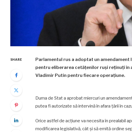
Parlamentul rus a adoptat un amendament leg
SHARE
pentru eliberarea cetățenilor ruși reținuți î
Vladimir Putin pentru fiecare operațiune.
Duma de Stat a aprobat miercuri un amendament an
putea fi autorizate să intervină în afara țării în caz
Orice astfel de acțiune va necesita în prealabil a
modificarea legislativă, cât și să emită ordine sep