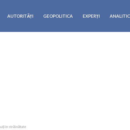
AUTORITĂȚI
GEOPOLITICA
EXPERȚI
ANALITI
uți în străinătate