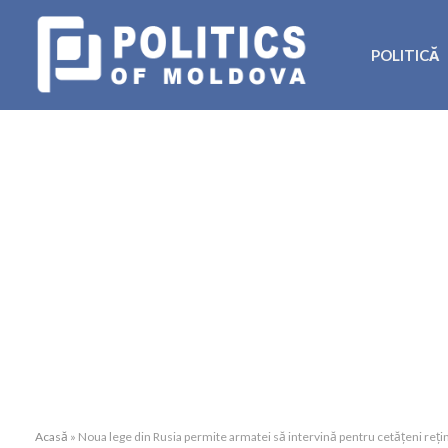
POLITICĂ
Acasă
»
Noua lege din Rusia permite armatei să intervină pentru cetățeni rețin