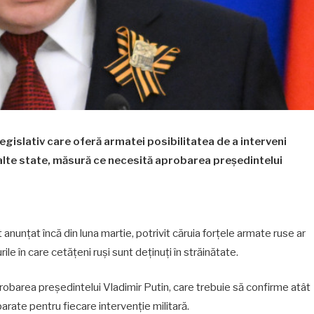
islativ care oferă armatei posibilitatea de a interveni
n alte state, măsură ce necesită aprobarea președintelui
unțat încă din luna martie, potrivit căruia forțele armate ruse ar
urile în care cetățeni ruși sunt deținuți în străinătate.
probarea președintelui Vladimir Putin, care trebuie să confirme atât
arate pentru fiecare intervenție militară.