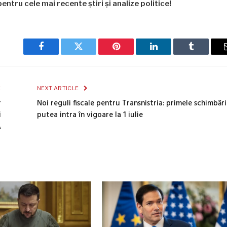
entru cele mai recente știri și analize politice!
Facebook
Twitter
Pinterest
LinkedIn
Tumblr
E
NEXT ARTICLE
r
Noi reguli fiscale pentru Transnistria: primele schimbări
i
putea intra în vigoare la 1 iulie
A