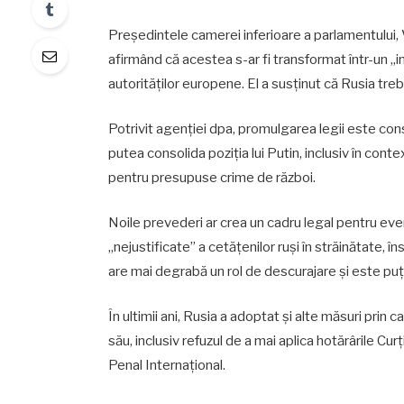
Președintele camerei inferioare a parlamentului, V
afirmând că acestea s-ar fi transformat într-un „
autorităților europene. El a susținut că Rusia trebui
Potrivit agenției dpa, promulgarea legii este cons
putea consolida poziția lui Putin, inclusiv în cont
pentru presupuse crime de război.
Noile prevederi ar crea un cadru legal pentru event
„nejustificate” a cetățenilor ruși în străinătate, 
are mai degrabă un rol de descurajare și este puțin
În ultimii ani, Rusia a adoptat și alte măsuri prin ca
său, inclusiv refuzul de a mai aplica hotărârile Cu
Penal Internațional.