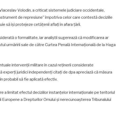
iaceslav Volodin, a criticat sistemele judiciare occidentale,
instrument de represiune” împotriva celor care contestă deciziile
e să își protejeze cetățenii aflați în afara țării.
iderată o formalitate, iar analiștii sugerează că modificarea ar
extul urmăririi sale de către Curtea Penală Internațională de la Haga
uale intervenții militare în cazul reținerii considerate
însă experți juridici independenți citați de dpa apreciază că măsura
 probabil să fie aplicată efectiv.
re a limitat efectul deciziilor instanțelor internaționale pe teritoriul
rții Europene a Drepturilor Omului și nerecunoașterea Tribunalului