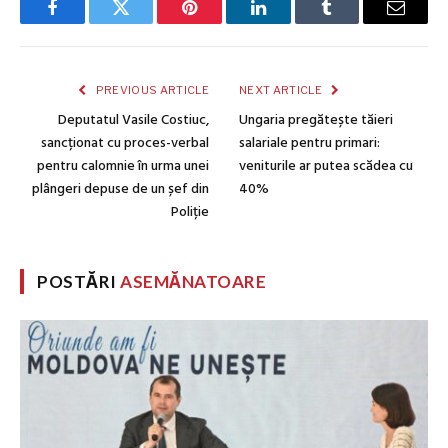
Facebook
Twitter
Pinterest
LinkedIn
Tumblr
Email
PREVIOUS ARTICLE
NEXT ARTICLE
Deputatul Vasile Costiuc,
Ungaria pregătește tăieri
sancționat cu proces-verbal
salariale pentru primari:
pentru calomnie în urma unei
veniturile ar putea scădea cu
plângeri depuse de un șef din
40%
Poliție
POSTĂRI
ASEMĂNATOARE