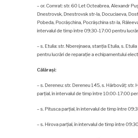
– or. Comrat: str. 60 Let Octeabrea, Alexandr Puşk
Dnestrovsk, Dnestrovsk str-la, Docuciaeva, Dostoev
Pobeda, Pocrâşchina, Pocrâşchina str-la, Râleeva
intervalul de timp între 09:30-17:00 pentru lucrăr
– s. Etulia: str. Nberejnaea, stanţia Etulia, s. Etuli
pentru lucrări de reparaţie a echipamentului elect
Călăraşi:
– s. Dereneu: str. Dereneu 145, s. Hârbovăţ: str. 
parțial, în intervalul de timp între 10:00-17:00 pe
– s. Pitusca parțial, în intervalul de timp între 09:
– s. Hirova parțial, în intervalul de timp între 09