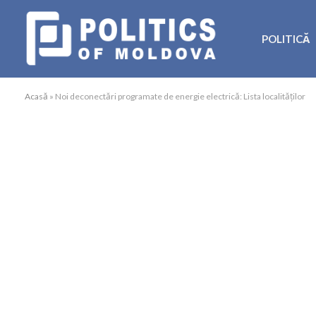
POLITICĂ
Acasă
»
Noi deconectări programate de energie electrică: Lista localităților