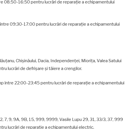
între 08:50-16:50 pentru lucrări de reparaţie a echipamentului
mp între 09:30-17:00 pentru lucrări de reparaţie a echipamentului
ăuţanu, Chişinăului, Dacia, Independenţei, Mioriţa, Valea Satului
tru lucrări de defrișare şi tăiere a crengilor.
e timp între 22:00-23:45 pentru lucrări de reparație a echipamentului
5/2, 7, 9, 9A, 9B, 15, 999, 9999, Vasile Lupu 29, 31, 33/3, 37, 999
ntru lucrări de reparaţie a echipamentului electric.