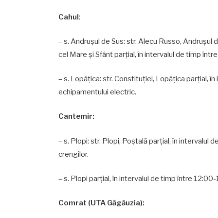
Cahul
:
– s. Andruşul de Sus: str. Alecu Russo, Andruşul
cel Mare şi Sfânt parțial, în intervalul de timp înt
– s. Lopăţica: str. Constituţiei, Lopăţica parțial, 
echipamentului electric.
Cantemir:
– s. Plopi: str. Plopi, Poştală parțial, în intervalu
crengilor.
– s. Plopi parțial, în intervalul de timp între 12:00
Comrat (UTA Găgăuzia):