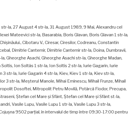
1 str-la, 27 August 4 str-la, 31 August 1989, 9 Mai, Alexandru cel
exei Mateevici str-la, Basarabia, Boris Glavan, Boris Glavan 1 str-la
a, Chişinăului., Cibotaru V., Ciresar, Ciresilor, Codreanu, Constantin
cebal, Dimitrie Cantemir, Dimitrie Cantemir str-la, Doina, Dumbravii,
-la, Gheorghe Asachi, Gheorghe Asachi str-la, Gheorghe Madan,
tîs, Ion Soltâs 1 str-la, Ion Soltîs 2 str-la, Iurie Gagarin, Iurie
 3 str-la, Iurie Gagarin 4 str-la, Kiev, Kiev 1 str-la, Kiev str-la,
vezilor 3 str-la, Meșterul Manole, Mihai Eminescu, Mihail Frunze, Mihail
tropolit Dosoftei, Mitropolit Petru Movilă, Potârcâ Fiodor, Precupa,
Straseni, Ştefan cel Mare şi Sfânt, Ştefan cel Mare şi Sfânt st-la,
csandri, Vasile Lupu, Vasile Lupu 1 str-la, Vasile Lupu 3 str-la,
r. Cojuşna 9502 parțial, în intervalul de timp între 09:30-17:00 pentru