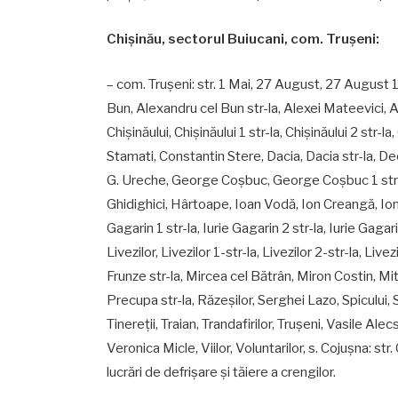
Chişinău, sectorul Buiucani, com. Truşeni:
– com. Truşeni: str. 1 Mai, 27 August, 27 August 
Bun, Alexandru cel Bun str-la, Alexei Mateevici, Al
Chişinăului, Chişinăului 1 str-la, Chişinăului 2 str-l
Stamati, Constantin Stere, Dacia, Dacia str-la, De
G. Ureche, George Coşbuc, George Coşbuc 1 str
Ghidighici, Hârtoape, Ioan Vodă, Ion Creangă, Ion Sol
Gagarin 1 str-la, Iurie Gagarin 2 str-la, Iurie Gagarin
Livezilor, Livezilor 1-str-la, Livezilor 2-str-la, Li
Frunze str-la, Mircea cel Bătrân, Miron Costin, Mi
Precupa str-la, Răzeşilor, Serghei Lazo, Spicului, 
Tinereţii, Traian, Trandafirilor, Truşeni, Vasile Ale
Veronica Micle, Viilor, Voluntarilor, s. Cojuşna: st
lucrări de defrișare şi tăiere a crengilor.