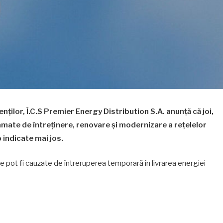
nților, Î.C.S Premier Energy Distribution S.A. anunță că joi,
amate de întreținere, renovare și modernizare a rețelelor
p indicate mai jos.
 pot fi cauzate de întreruperea temporară în livrarea energiei