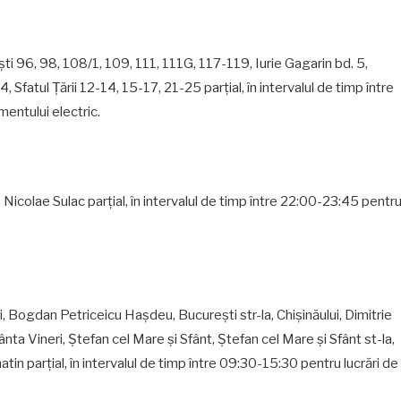
ti 96, 98, 108/1, 109, 111, 111G, 117-119, Iurie Gagarin bd. 5,
, Sfatul Ţării 12-14, 15-17, 21-25 parțial, în intervalul de timp între
entului electric.
 Nicolae Sulac parțial, în intervalul de timp între 22:00-23:45 pentr
, Bogdan Petriceicu Haşdeu, Bucureşti str-la, Chişinăului, Dimitrie
fânta Vineri, Ştefan cel Mare şi Sfânt, Ştefan cel Mare şi Sfânt st-la,
hatin parțial, în intervalul de timp între 09:30-15:30 pentru lucrări de