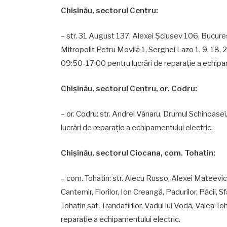
Chişinău, sectorul Centru:
– str. 31 August 137, Alexei Şciusev 106, Bucureş
Mitropolit Petru Movilă 1, Serghei Lazo 1, 9, 18, 24
09:50-17:00 pentru lucrări de reparaţie a echipam
Chişinău, sectorul Centru, or. Codru:
– or. Codru: str. Andrei Vânaru, Drumul Schinoasei,
lucrări de reparație a echipamentului electric.
Chişinău, sectorul Ciocana, com. Tohatin:
– com. Tohatin: str. Alecu Russo, Alexei Mateevici
Cantemir, Florilor, Ion Creangă, Padurilor, Păcii, S
Tohatin sat, Trandafirilor, Vadul lui Vodă, Valea To
reparaţie a echipamentului electric.