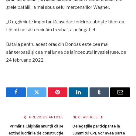
grele bătălii”, a mai spus șeful mercenarilor Wagner.
„O rugăminte importantă, așadar: fericirea iubește tăcerea.
Lăsați-ne să terminăm treaba”, a adăugat el.
Bătălia pentru acest oraș din Donbas este cea mai
sângeroasă și cea mai lungă de la începutul invaziei ruse, pe
24 februarie 2022.
Facebook
Twitter
Pinterest
LinkedIn
Tumblr
Email
PREVIOUS ARTICLE
NEXT ARTICLE
Primăria Chișinău anunță că se
Delegațiile participante la
extind lucrările de construcție
Summitul CPE vor avea parte