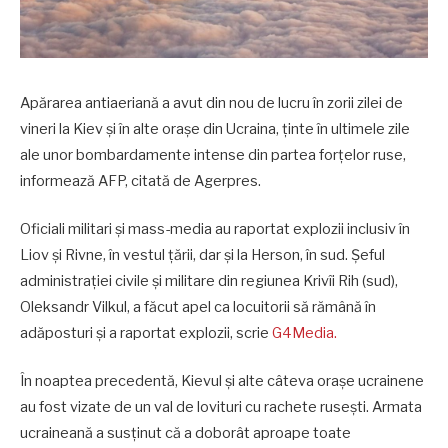
Apărarea antiaeriană a avut din nou de lucru în zorii zilei de
vineri la Kiev și în alte orașe din Ucraina, ținte în ultimele zile
ale unor bombardamente intense din partea forțelor ruse,
informează AFP, citată de Agerpres.
Oficiali militari și mass-media au raportat explozii inclusiv în
Liov și Rivne, în vestul țării, dar și la Herson, în sud. Șeful
administrației civile și militare din regiunea Krivîi Rih (sud),
Oleksandr Vilkul, a făcut apel ca locuitorii să rămână în
adăposturi și a raportat explozii, scrie
G4Media.
În noaptea precedentă, Kievul și alte câteva orașe ucrainene
au fost vizate de un val de lovituri cu rachete rusești. Armata
ucraineană a susținut că a doborât aproape toate