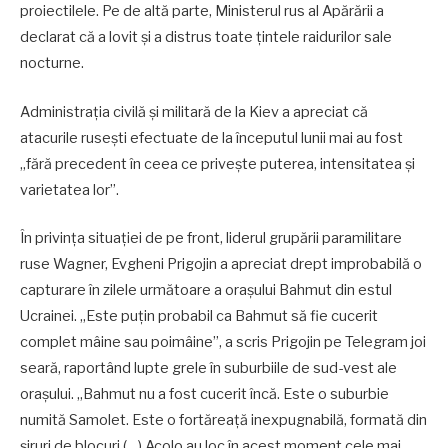
proiectilele. Pe de altă parte, Ministerul rus al Apărării a
declarat că a lovit și a distrus toate țintele raidurilor sale
nocturne.
Administrația civilă și militară de la Kiev a apreciat că
atacurile rusești efectuate de la începutul lunii mai au fost
„fără precedent în ceea ce privește puterea, intensitatea și
varietatea lor”.
În privința situației de pe front, liderul grupării paramilitare
ruse Wagner, Evgheni Prigojin a apreciat drept improbabilă o
capturare în zilele următoare a orașului Bahmut din estul
Ucrainei. „Este puțin probabil ca Bahmut să fie cucerit
complet mâine sau poimâine”, a scris Prigojin pe Telegram joi
seară, raportând lupte grele în suburbiile de sud-vest ale
orașului. „Bahmut nu a fost cucerit încă. Este o suburbie
numită Samolet. Este o fortăreață inexpugnabilă, formată din
șiruri de blocuri (…) Acolo au loc în acest moment cele mai