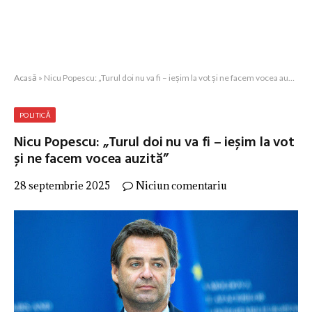
Acasă
»
Nicu Popescu: „Turul doi nu va fi – ieșim la vot și ne facem vocea auzită”
POLITICĂ
Nicu Popescu: „Turul doi nu va fi – ieșim la vot
și ne facem vocea auzită”
28 septembrie 2025
Niciun comentariu