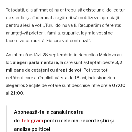
Totodată, el a afirmat că nu ar trebui să existe un al doilea tur
de scrutin și a îndemnat alegătorii să mobilizeze apropiații
pentru a ieși la vot: „Turul doi nu va fi. Recuperăm diferența:
anunțați-vă prietenii, familia, grupurile. Ieșim la vot și ne
facem vocea auzită. Fiecare vot contează”.
Amintim că astăzi, 28 septembrie, în Republica Moldova au
loc
alegeri parlamentare
, la care sunt așteptați peste
3,2
milioane de cetățeni cu drept de vot
. Pot vota toți
cetățenii care au împlinit vârsta de 18 ani, inclusiv în ziua
alegerilor. Secțiile de votare sunt deschise între orele
07:00
și 21:00
.
Abonează-te la canalul nostru
de
Telegram
pentru cele mai recente știri și
analize politice!