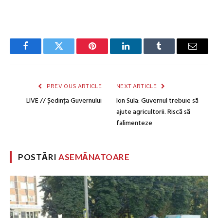
Facebook
Twitter
Pinterest
LinkedIn
Tumblr
Email
PREVIOUS ARTICLE
NEXT ARTICLE
LIVE // Ședința Guvernului
Ion Sula: Guvernul trebuie să
ajute agricultorii. Riscă să
falimenteze
POSTĂRI
ASEMĂNATOARE