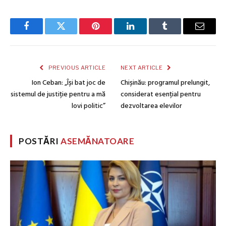
Facebook
Twitter
Pinterest
LinkedIn
Tumblr
Email
PREVIOUS ARTICLE
NEXT ARTICLE
Ion Ceban: „Își bat joc de
Chișinău: programul prelungit,
sistemul de justiție pentru a mă
considerat esențial pentru
lovi politic”
dezvoltarea elevilor
POSTĂRI
ASEMĂNATOARE