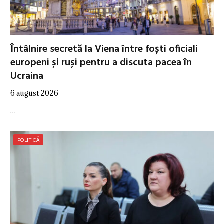
Întâlnire secretă la Viena între foști oficiali
europeni și ruși pentru a discuta pacea în
Ucraina
6 august 2026
…
POLITICĂ