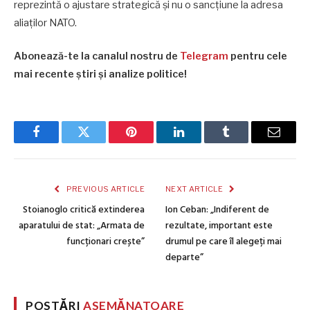
reprezintă o ajustare strategică și nu o sancțiune la adresa
aliaților NATO.
Abonează-te la canalul nostru de
Telegram
pentru cele
mai recente știri și analize politice!
Facebook
Twitter
Pinterest
LinkedIn
Tumblr
Email
PREVIOUS ARTICLE
NEXT ARTICLE
Stoianoglo critică extinderea
Ion Ceban: „Indiferent de
aparatului de stat: „Armata de
rezultate, important este
funcționari crește”
drumul pe care îl alegeți mai
departe”
POSTĂRI
ASEMĂNATOARE