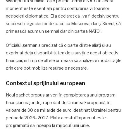
Wadephul a subliniat că o poziție fermă a NATO în acest
moment este esențială pentru conturarea viitoarelor
negocieri diplomatice. El a declarat că „va fi decisiv pentru
succesul negocierilor de pace ca Moscova, dar și Kievul, să
primească acum un semnal clar din partea NATO”.
Oficialul german a precizat că o parte dintre aliați și-au
exprimat deja disponibilitatea de a susține acest obiectiv
financiar, în timp ce altele urmează să analizeze modalitățile
prin care pot mobiliza resursele necesare.
Contextul sprijinului european
Noul pachet propus ar veni în completarea unui program
financiar major deja aprobat de Uniunea Europeană, în
valoare de 90 de miliarde de euro, destinat Ucrainei pentru
perioada 2026–2027. Plata acestui împrumut este
programată să înceapă la mijlocul lunii iunie.