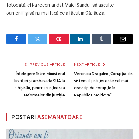
Totodată, el i-a recomandat Maiei Sandu „să asculte
oamenii” și să nu mai facă ce a făcut în Găgăuzia.
Facebook
Twitter
Pinterest
LinkedIn
Tumblr
Email
PREVIOUS ARTICLE
NEXT ARTICLE
Înțelegere între Ministerul
Veronica Dragalin: „Corupția din
Justiției și Ambasada SUA la
sistemul justiției este cel mai
Chișinău, pentru susținerea
grav tip de corupție în
reformelor din justiție
Republica Moldova”
POSTĂRI
ASEMĂNATOARE