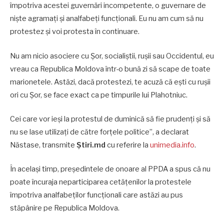
împotriva acestei guvernări incompetente, o guvernare de
niște agramați și analfabeți funcționali. Eu nu am cum să nu
protestez și voi protesta în continuare.
Nu am nicio asociere cu Șor, socialiștii, rușii sau Occidentul, eu
vreau ca Republica Moldova într-o bună zi să scape de toate
marionetele. Astăzi, dacă protestezi, te acuză că ești cu rușii
ori cu Șor, se face exact ca pe timpurile lui Plahotniuc.
Cei care vor ieși la protestul de duminică să fie prudenți și să
nu se lase utilizați de către forțele politice”, a declarat
Năstase, transmite
Știri.md
cu referire la
unimedia.info
.
În același timp, președintele de onoare al PPDA a spus că nu
poate încuraja neparticiparea cetățenilor la protestele
împotriva analfabeților funcționali care astăzi au pus
stăpânire pe Republica Moldova.