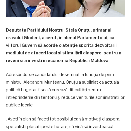
Deputata Partidului Nostru, Stela Onuțu, primar al
orașului Glodeni, a cerut, în plenul Parlamentului, ca
viitorul Guvern să acorde o atenție sporită dezvoltării
mediului de afaceri local și stimulării diasporei pentru a
reveni și a investi în economia Republicii Moldova.
Adresându-se candidatului desemnat la funcția de prim-
ministru, Alexandru Munteanu, Onuțu a subliniat că actuala
politică bugetar-fiscală creează dificultăți pentru
întreprinderile din teritoriu și reduce veniturile administrațiilor
publice locale.
„Aveți în plan să faceți tot posibilul ca să motivați diaspora,
specialiștii plecați peste hotare, să vină să investească