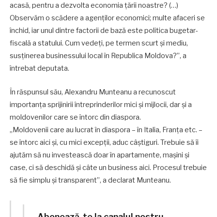
acasă, pentru a dezvolta economia țării noastre? (…)
Observăm o scădere a agenților economici; multe afaceri se
închid, iar unul dintre factorii de bază este politica bugetar-
fiscală a statului. Cum vedeți, pe termen scurt și mediu,
susținerea businessului local în Republica Moldova?”, a
întrebat deputata.
În răspunsul său, Alexandru Munteanu a recunoscut
importanța sprijinirii întreprinderilor mici și mijlocii, dar și a
moldovenilor care se întorc din diaspora.
„Moldovenii care au lucrat în diaspora – în Italia, Franța etc. –
se întorc aici și, cu mici excepții, aduc câștiguri. Trebuie să îi
ajutăm să nu investească doar în apartamente, mașini și
case, ci să deschidă și câte un business aici. Procesul trebuie
să fie simplu și transparent”, a declarat Munteanu.
Abonează-te la canalul nostru