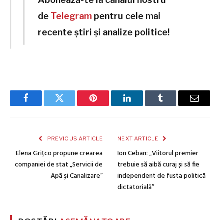
de
Telegram
pentru cele mai
recente știri și analize politice!
Facebook
Twitter
Pinterest
LinkedIn
Tumblr
Email
PREVIOUS ARTICLE
NEXT ARTICLE
Elena Grițco propune crearea
Ion Ceban: „Viitorul premier
companiei de stat „Servicii de
trebuie să aibă curaj și să fie
Apă și Canalizare”
independent de fusta politică
dictatorială”