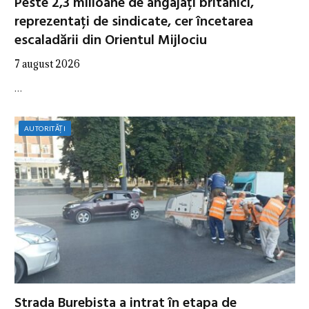
Peste 2,3 milioane de angajați britanici,
reprezentați de sindicate, cer încetarea
escaladării din Orientul Mijlociu
7 august 2026
…
AUTORITĂȚI
Strada Burebista a intrat în etapa de