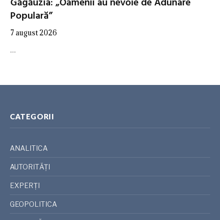
Găgăuzia: „Oamenii au nevoie de Adunare
Populară”
7 august 2026
…
CATEGORII
ANALITICA
AUTORITĂȚI
EXPERȚI
GEOPOLITICA