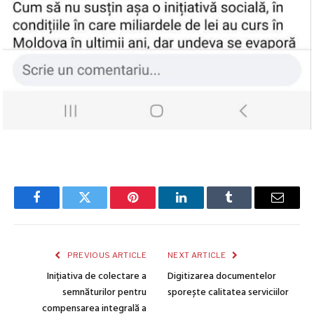
Facebook
Twitter
Pinterest
LinkedIn
Tumblr
Email
PREVIOUS ARTICLE
NEXT ARTICLE
Inițiativa de colectare a
Digitizarea documentelor
semnăturilor pentru
sporește calitatea serviciilor
compensarea integrală a