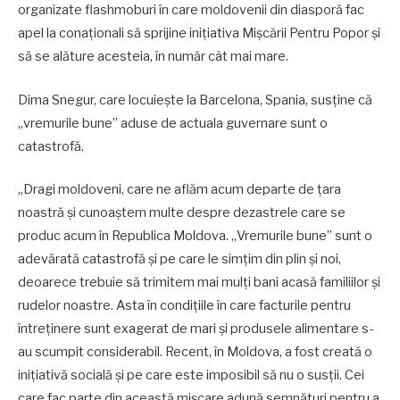
organizate flashmoburi în care moldovenii din diasporă fac
apel la conaționali să sprijine inițiativa Mișcării Pentru Popor și
să se alăture acesteia, în număr cât mai mare.
Dima Snegur, care locuiește la Barcelona, Spania, susține că
„vremurile bune” aduse de actuala guvernare sunt o
catastrofă.
„Dragi moldoveni, care ne aflăm acum departe de țara
noastră și cunoaștem multe despre dezastrele care se
produc acum în Republica Moldova. „Vremurile bune” sunt o
adevărată catastrofă și pe care le simțim din plin și noi,
deoarece trebuie să trimitem mai mulți bani acasă familiilor și
rudelor noastre. Asta în condițiile în care facturile pentru
întreținere sunt exagerat de mari și produsele alimentare s-
au scumpit considerabil. Recent, în Moldova, a fost creată o
inițiativă socială și pe care este imposibil să nu o susții. Cei
care fac parte din această mișcare adună semnături pentru a