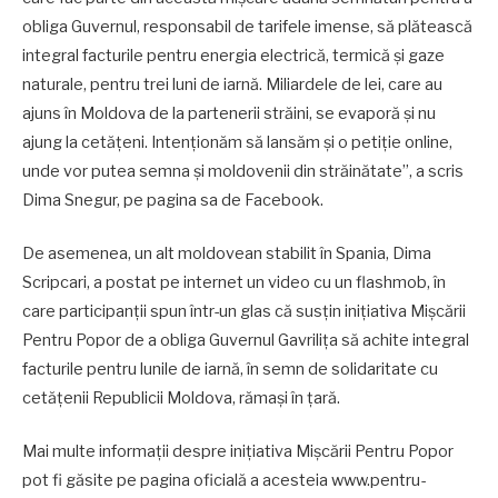
obliga Guvernul, responsabil de tarifele imense, să plătească
integral facturile pentru energia electrică, termică și gaze
naturale, pentru trei luni de iarnă. Miliardele de lei, care au
ajuns în Moldova de la partenerii străini, se evaporă și nu
ajung la cetățeni. Intenționăm să lansăm și o petiție online,
unde vor putea semna și moldovenii din străinătate”, a scris
Dima Snegur, pe pagina sa de Facebook.
De asemenea, un alt moldovean stabilit în Spania, Dima
Scripcari, a postat pe internet un video cu un flashmob, în
care participanții spun într-un glas că susțin inițiativa Mișcării
Pentru Popor de a obliga Guvernul Gavrilița să achite integral
facturile pentru lunile de iarnă, în semn de solidaritate cu
cetățenii Republicii Moldova, rămași în țară.
Mai multe informații despre inițiativa Mișcării Pentru Popor
pot fi găsite pe pagina oficială a acesteia www.pentru-