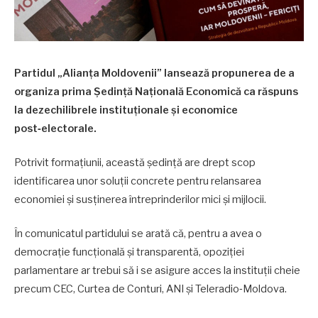
Partidul „Alianța Moldovenii” lansează propunerea de a
organiza prima Ședință Națională Economică ca răspuns
la dezechilibrele instituționale și economice
post‑electorale.
Potrivit formațiunii, această ședință are drept scop
identificarea unor soluții concrete pentru relansarea
economiei și susținerea întreprinderilor mici și mijlocii.
În comunicatul partidului se arată că, pentru a avea o
democrație funcțională și transparentă, opoziției
parlamentare ar trebui să i se asigure acces la instituții cheie
precum CEC, Curtea de Conturi, ANI și Teleradio‑Moldova.