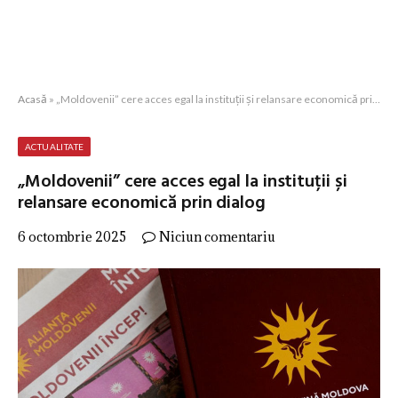
Acasă
»
„Moldovenii” cere acces egal la instituții și relansare economică prin dialog
ACTUALITATE
„Moldovenii” cere acces egal la instituții și
relansare economică prin dialog
6 octombrie 2025
Niciun comentariu