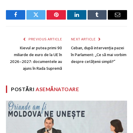
Facebook
Twitter
Pinterest
LinkedIn
Tumblr
Email
PREVIOUS ARTICLE
NEXT ARTICLE
Kievul ar putea primi 90
Ceban, după intervenția pazei
miliarde de euro de la UE în
în Parlament: „Ce să mai vorbim
2026–2027: documentele au
despre cetățenii simpli?”
ajuns în Rada Supremă
POSTĂRI
ASEMĂNATOARE