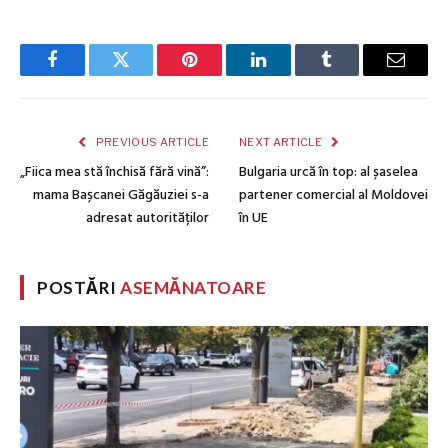
Facebook
Twitter
Pinterest
LinkedIn
Tumblr
Email
PREVIOUS ARTICLE
NEXT ARTICLE
„Fiica mea stă închisă fără vină”:
Bulgaria urcă în top: al șaselea
mama Bașcanei Găgăuziei s-a
partener comercial al Moldovei
adresat autorităților
în UE
POSTĂRI
ASEMĂNATOARE