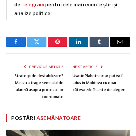
de
Telegram
pentru cele mai recente știri și
analize politice!
Facebook
Twitter
Pinterest
LinkedIn
Tumblr
Email
PREVIOUS ARTICLE
NEXT ARTICLE
Strategii de destabilizare?
Usatîi: Plahotniuc ar putea fi
Ministra trage semnalul de
adus în Moldova cu doar
alarmă asupra protestelor
câteva zile înainte de alegeri
coordonate
POSTĂRI
ASEMĂNATOARE