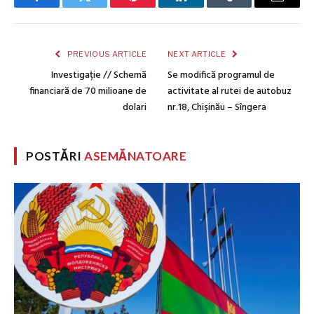
Facebook
Twitter
Pinterest
LinkedIn
Tumblr
Email
PREVIOUS ARTICLE
NEXT ARTICLE
Investigație // Schemă
Se modifică programul de
financiară de 70 milioane de
activitate al rutei de autobuz
dolari
nr.18, Chişinău – Sîngera
POSTĂRI
ASEMĂNATOARE