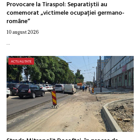
Provocare la Tiraspol: Separatiștii au
comemorat „victimele ocupației germano-
române”
10 august 2026
…
ACTUALITATE