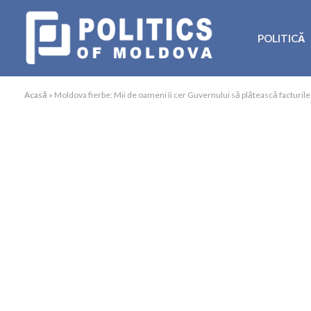
POLITICĂ
Acasă
»
Moldova fierbe: Mii de oameni îi cer Guvernului să plătească facturile 