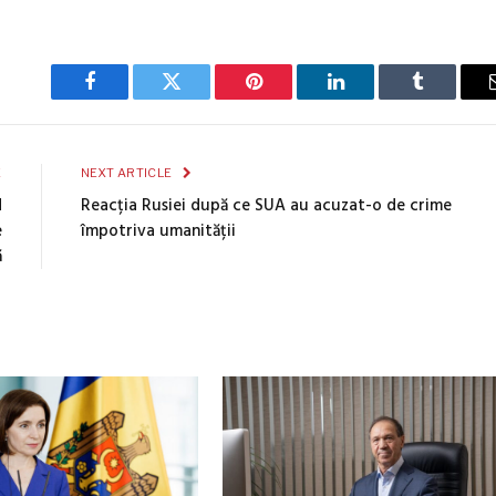
Facebook
Twitter
Pinterest
LinkedIn
Tumblr
E
NEXT ARTICLE
d
Reacția Rusiei după ce SUA au acuzat-o de crime
e
împotriva umanității
ă