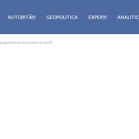
AUTORITĂȚI
GEOPOLITICA
EXPERȚI
ANALITI
populației pentru lunile de iarnă