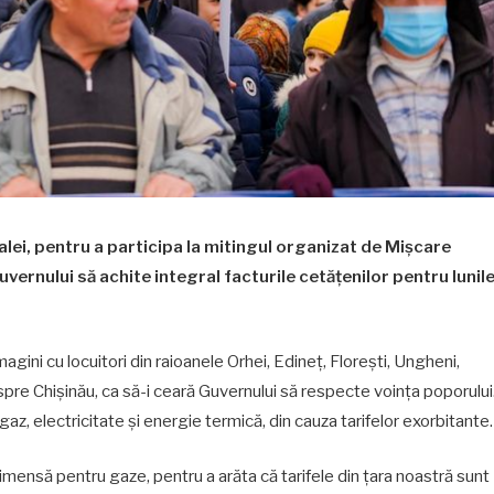
alei, pentru a participa la mitingul organizat de Mișcare
Guvernului să achite integral facturile cetățenilor pentru lunil
gini cu locuitori din raioanele Orhei, Edineț, Florești, Ungheni,
t spre Chișinău, ca să-i ceară Guvernului să respecte voința poporului
z, electricitate și energie termică, din cauza tarifelor exorbitante.
 imensă pentru gaze, pentru a arăta că tarifele din țara noastră sunt