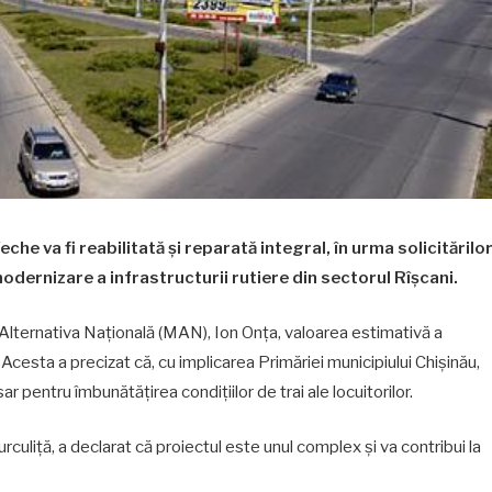
he va fi reabilitată și reparată integral, în urma solicitărilo
modernizare a infrastructurii rutiere din sectorul Rîșcani.
ii Alternativa Națională (MAN), Ion Onța, valoarea estimativă a
i. Acesta a precizat că, cu implicarea Primăriei municipiului Chișinău,
sar pentru îmbunătățirea condițiilor de trai ale locuitorilor.
urculiță, a declarat că proiectul este unul complex și va contribui la