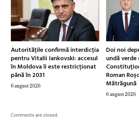
Autoritățile confirmă interdicția
Doi noi dep
pentru Vitalii Iankovski: accesul
undă verde 
în Moldova îi este restricționat
Constituțio
până în 2031
Roman Roșca
Mătrăgună
6 august 2026
6 august 2026
Comments are closed.