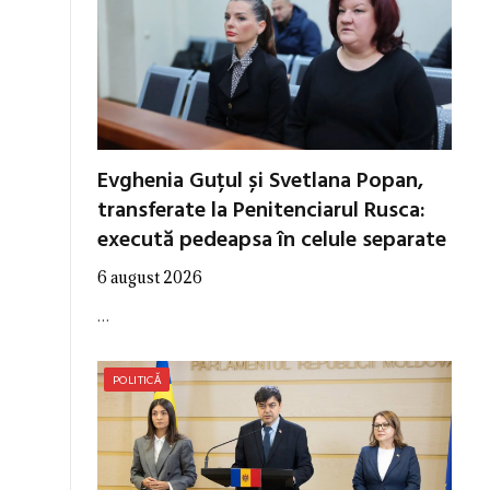
Evghenia Guțul și Svetlana Popan,
transferate la Penitenciarul Rusca:
execută pedeapsa în celule separate
6 august 2026
…
POLITICĂ