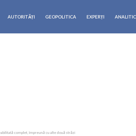
AUTORITĂȚI
GEOPOLITICA
EXPERȚI
ANALITI
eabilitată complet, împreună cu alte două străzi