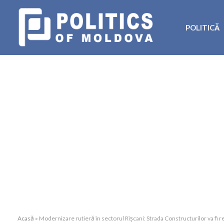
POLITICĂ
Acasă
»
Modernizare rutieră în sectorul Rîșcani: Strada Constructurilor va fi r