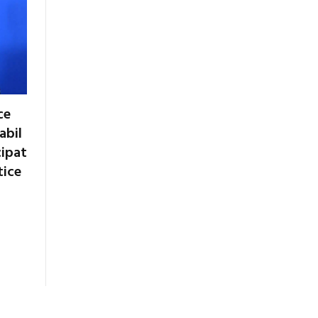
ce
abil
cipat
tice