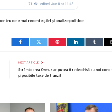
entru cele mai recente știri și analize politice!
Facebook
Twitter
Pinterest
LinkedIn
Tumblr
E
NEXT ARTICLE
a
Strâmtoarea Ormuz ar putea fi redeschisă cu noi condiț
g
și posibile taxe de tranzit