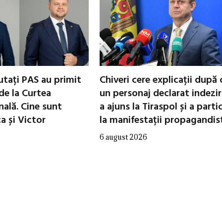
utați PAS au primit
Chiveri cere explicații după 
de la Curtea
un personaj declarat indezir
nală. Cine sunt
a ajuns la Tiraspol și a parti
 și Victor
la manifestații propagandis
6 august 2026