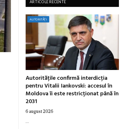
ARTICOLE RECENTE
AUTORITĂȚI
r
Autoritățile confirmă interdicția
pentru Vitalii Iankovski: accesul în
Moldova îi este restricționat până în
2031
6 august 2026
…