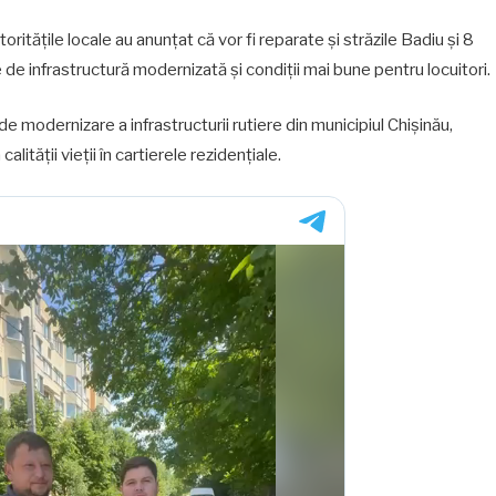
utoritățile locale au anunțat că vor fi reparate și străzile Badiu și 8
e de infrastructură modernizată și condiții mai bune pentru locuitori.
 modernizare a infrastructurii rutiere din municipiul Chișinău,
lității vieții în cartierele rezidențiale.