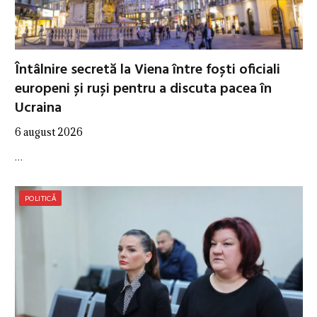
Întâlnire secretă la Viena între foști oficiali
europeni și ruși pentru a discuta pacea în
Ucraina
6 august 2026
…
POLITICĂ