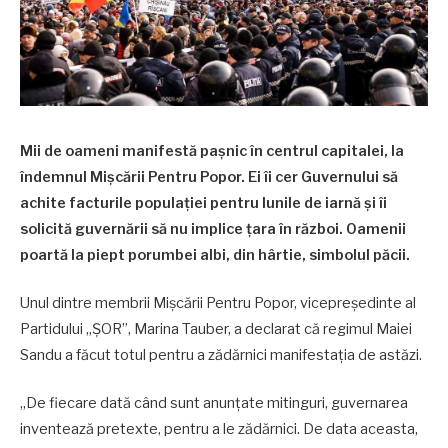
Mii de oameni manifestă pașnic în centrul capitalei, la
îndemnul Mișcării Pentru Popor. Ei îi cer Guvernului să
achite facturile populației pentru lunile de iarnă și îi
solicită guvernării să nu implice țara în război. Oamenii
poartă la piept porumbei albi, din hârtie, simbolul păcii.
Unul dintre membrii Mișcării Pentru Popor, vicepreședinte al
Partidului „ȘOR”, Marina Tauber, a declarat că regimul Maiei
Sandu a făcut totul pentru a zădărnici manifestația de astăzi.
„De fiecare dată când sunt anunțate mitinguri, guvernarea
inventează pretexte, pentru a le zădărnici. De data aceasta,