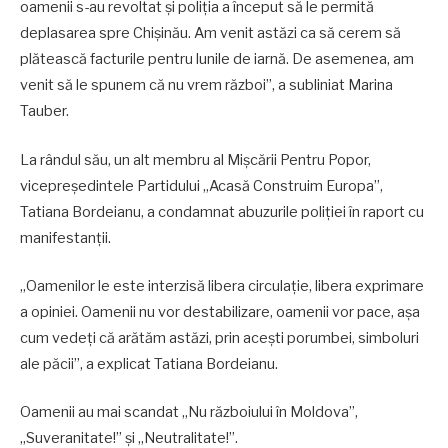
oamenii s-au revoltat și poliția a început să le permită
deplasarea spre Chișinău. Am venit astăzi ca să cerem să
plătească facturile pentru lunile de iarnă. De asemenea, am
venit să le spunem că nu vrem război”, a subliniat Marina
Tauber.
La rândul său, un alt membru al Mișcării Pentru Popor,
vicepreședintele Partidului „Acasă Construim Europa”,
Tatiana Bordeianu, a condamnat abuzurile poliției în raport cu
manifestanții.
„Oamenilor le este interzisă libera circulație, libera exprimare
a opiniei. Oamenii nu vor destabilizare, oamenii vor pace, așa
cum vedeți că arătăm astăzi, prin acești porumbei, simboluri
ale păcii”, a explicat Tatiana Bordeianu.
Oamenii au mai scandat „Nu războiului în Moldova”,
„Suveranitate!” și „Neutralitate!”.