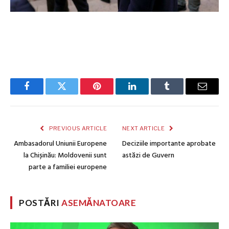
Facebook
Twitter
Pinterest
LinkedIn
Tumblr
Email
PREVIOUS ARTICLE
NEXT ARTICLE
Ambasadorul Uniunii Europene
Deciziile importante aprobate
la Chișinău: Moldovenii sunt
astăzi de Guvern
parte a familiei europene
POSTĂRI
ASEMĂNATOARE