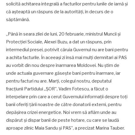
solicită achitarea integrală a facturilor pentru lunile de iarnă și
că așteaptă un răspuns de la autorități, în decurs de o
săptămână.
„Până în seara zilei de luni, 20 februarie, ministrul Muncii și
Protecției Sociale, Alexei Buzu, a dat un răspuns, prin
intermediul presei, potrivit căruia Guvernul nu are bani pentru
a achita facturile. În aceeași zi însă mai mulți demnitari ai PAS
au vorbit din nou despre înarmarea Moldovei. Nu știm de
unde actuala guvernare găsește bani pentru înarmare, iar
pentru facturi nu are. Marți, colegul nostru, deputatul
fracțiunii Partidului „ȘOR”, Vadim Fotescu, a făcut o
interpelare prin care a cerut Guvernului informații despre toți
banii oferiți țării noastre de către donatorii externi, pentru
depășirea crizei energetice. Noi vrem să aflăm unde au
dispărut și dispar banii de peste hotare, cu care se laudă
aproape zilnic Maia Sandu și PAS”, a precizat Marina Tauber.