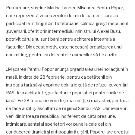
Prin urmare, susține Marina Tauber, Mișcarea Pentru Popor,
care reprezentă vocea zecilor de mii de oameni, care au
participat la mitingul din 19 februarie, califică greșit răspunsul
guvernării, oferit prin intermediului ministrului Alexei Buzu,
potrivit căruia nu sunt bani pentru achitarea integrală a
facturilor. Din acest motiv, este necesară organizarea unui
nou miting, pentru ca doleanțele oamenilor să fie auzite.
„Mișcarea Pentru Popor anunță organizarea unei noi acțiuni în
masă, în data de 28 februarie, pentru ca cetățenii din
întreaga țară să-și exprime opinia legată de refuzul guvernării
PAS de a achita integral facturile populației pentru lunile de
iarnă. Pe 28 februarie vom fi și mai mulți, și mai activi, pentru a
ne face auziți și ascultați de regimul Sandu-PAS. Oamenii vor
veni din întreaga republică, indiferent de câtă presiune,
intimidare, șantaj și sperietori vor pune la cale cei din
conducerea tiranică și antipopulară a țării. Poporul are dreptul