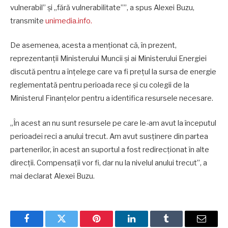
vulnerabil” și „fără vulnerabilitate””, a spus Alexei Buzu,
transmite
unimedia.info.
De asemenea, acesta a menționat că, în prezent,
reprezentanții Ministerului Muncii și ai Ministerului Energiei
discută pentru a înțelege care va fi prețul la sursa de energie
reglementată pentru perioada rece și cu colegii de la
Ministerul Finanțelor pentru a identifica resursele necesare.
„În acest an nu sunt resursele pe care le-am avut la începutul
perioadei reci a anului trecut. Am avut susținere din partea
partenerilor, în acest an suportul a fost redirecționat în alte
direcții. Compensații vor fi, dar nu la nivelul anului trecut”, a
mai declarat Alexei Buzu.
Facebook
Twitter
Pinterest
LinkedIn
Tumblr
Email