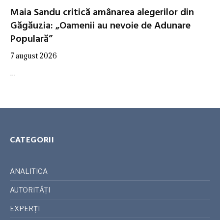
Maia Sandu critică amânarea alegerilor din
Găgăuzia: „Oamenii au nevoie de Adunare
Populară”
7 august 2026
…
CATEGORII
ANALITICA
AUTORITĂȚI
EXPERȚI