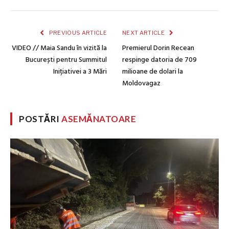
PREVIOUS ARTICLE
NEXT ARTICLE
VIDEO // Maia Sandu în vizită la
Premierul Dorin Recean
București pentru Summitul
respinge datoria de 709
Inițiativei a 3 Mări
milioane de dolari la
Moldovagaz
POSTĂRI
ASEMĂNATOARE