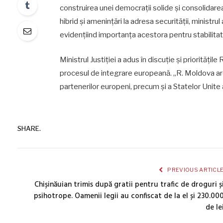
construirea unei democrații solide și consolidare
hibrid și amenințări la adresa securității, ministrul
evidențiind importanța acestora pentru stabilitate
Ministrul Justiției a adus în discuție și priorităț
procesul de integrare europeană. „R. Moldova are ne
partenerilor europeni, precum și a Statelor Unite a
SHARE.
PREVIOUS ARTICL
Chișinăuian trimis după gratii pentru trafic de droguri ș
psihotrope. Oamenii legii au confiscat de la el și 230.00
de le