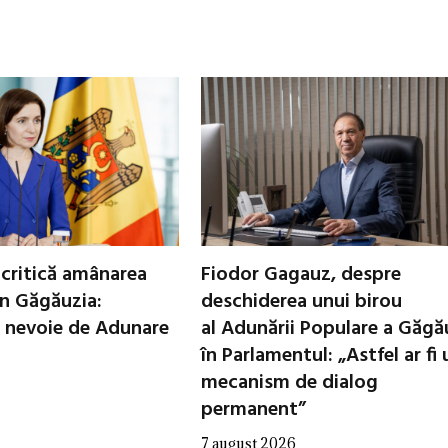
critică amânarea
Fiodor Gagauz, despre
in Găgăuzia:
deschiderea unui birou
 nevoie de Adunare
al Adunării Populare a Găgă
în Parlamentul: „Astfel ar fi 
mecanism de dialog
permanent”
7 august 2026