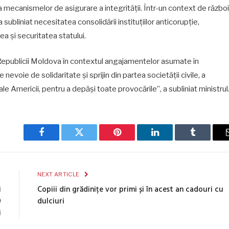
a mecanismelor de asigurare a integrității. Într-un context de război
 a subliniat necesitatea consolidării instituțiilor anticorupție,
a și securitatea statului.
ile Republicii Moldova în contextul angajamentelor asumate în
voie de solidaritate și sprijin din partea societății civile, a
le Americii, pentru a depăși toate provocările”, a subliniat ministrul
Facebook
Twitter
Pinterest
LinkedIn
Tumblr
E
NEXT ARTICLE
i
Copiii din grădinițe vor primi și în acest an cadouri cu
0
dulciuri
i