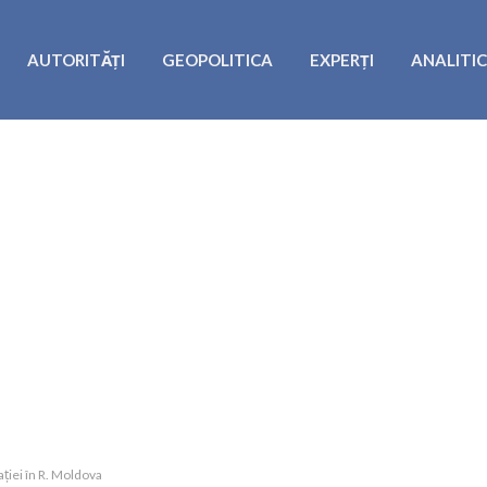
AUTORITĂȚI
GEOPOLITICA
EXPERȚI
ANALITI
ației în R. Moldova