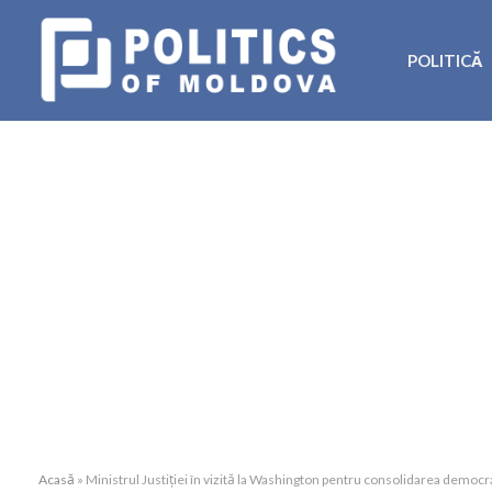
POLITICĂ
Acasă
»
Ministrul Justiției în vizită la Washington pentru consolidarea democr