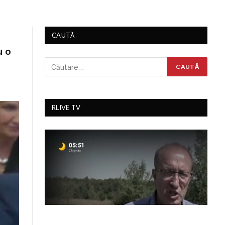
CAUTĂ
u o
RLIVE TV