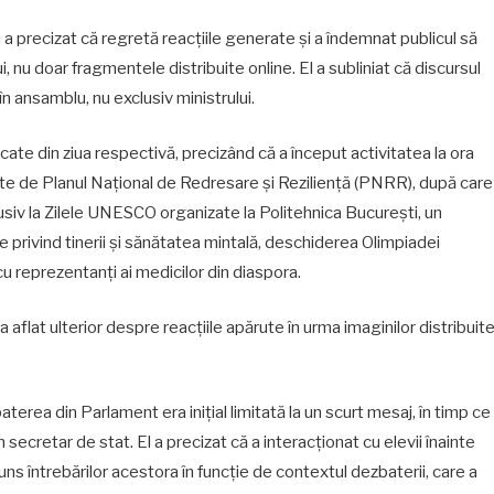
a precizat că regretă reacțiile generate și a îndemnat publicul să
nu doar fragmentele distribuite online. El a subliniat că discursul
r în ansamblu, nu exclusiv ministrului.
rcate din ziua respectivă, precizând că a început activitatea la ora
te de Planul Național de Redresare și Reziliență (PNRR), după care
lusiv la Zilele UNESCO organizate la Politehnica București, un
privind tinerii și sănătatea mintală, deschiderea Olimpiadei
 cu reprezentanți ai medicilor din diaspora.
a aflat ulterior despre reacțiile apărute în urma imaginilor distribuit
terea din Parlament era inițial limitată la un scurt mesaj, în timp ce
 secretar de stat. El a precizat că a interacționat cu elevii înainte
uns întrebărilor acestora în funcție de contextul dezbaterii, care a