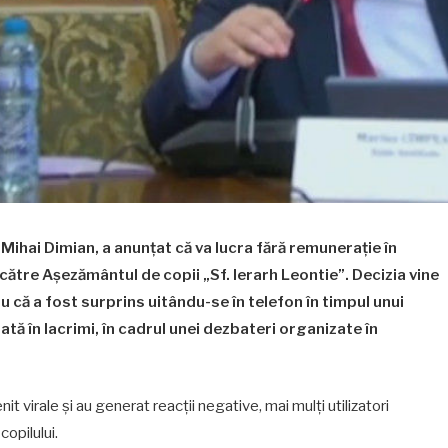
 Mihai Dimian, a anunțat că va lucra fără remunerație în
l către Așezământul de copii „Sf. Ierarh Leontie”. Decizia vine
ru că a fost surprins uitându-se în telefon în timpul unui
lată în lacrimi, în cadrul unei dezbateri organizate în
it virale și au generat reacții negative, mai mulți utilizatori
copilului.