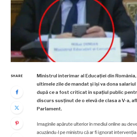
Ministrul interimar al Educației din România,
SHARE
ultimele zile de mandat și își va dona salariu
după ce a fost criticat în spațiul public pent
discurs susținut de o elevă de clasa a V-a, af
Parlament.
Imaginile apărute ulterior în mediul online au deven
acuzându-l pe ministru că ar fi ignorat intervenția 