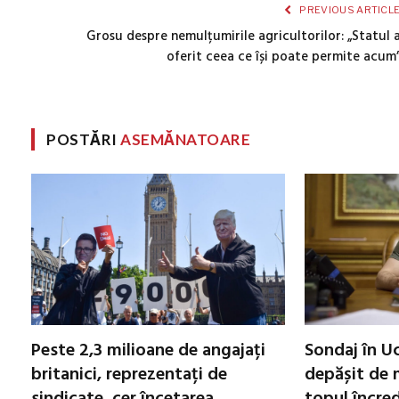
PREVIOUS ARTICL
Grosu despre nemulțumirile agricultorilor: „Statul 
oferit ceea ce își poate permite acum
POSTĂRI
ASEMĂNATOARE
Peste 2,3 milioane de angajați
Sondaj în Uc
britanici, reprezentați de
depășit de m
sindicate, cer încetarea
topul încred