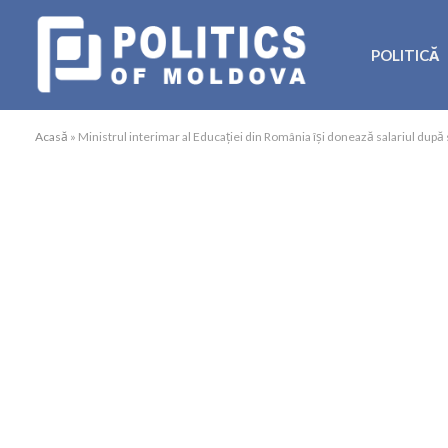
POLITICĂ
Acasă
»
Ministrul interimar al Educației din România își donează salariul dup