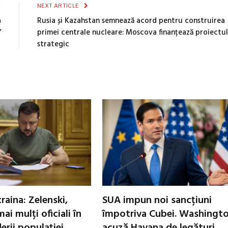
E
NEXT ARTICLE
a
Rusia și Kazahstan semnează acord pentru construirea
”
primei centrale nucleare: Moscova finanțează proiectul
strategic
raina: Zelenski,
SUA impun noi sancțiuni
ai mulți oficiali în
împotriva Cubei. Washingt
erii populației
acuză Havana de legături