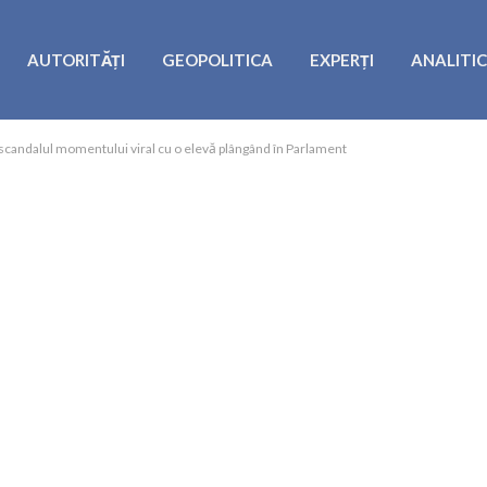
AUTORITĂȚI
GEOPOLITICA
EXPERȚI
ANALITI
ă scandalul momentului viral cu o elevă plângând în Parlament