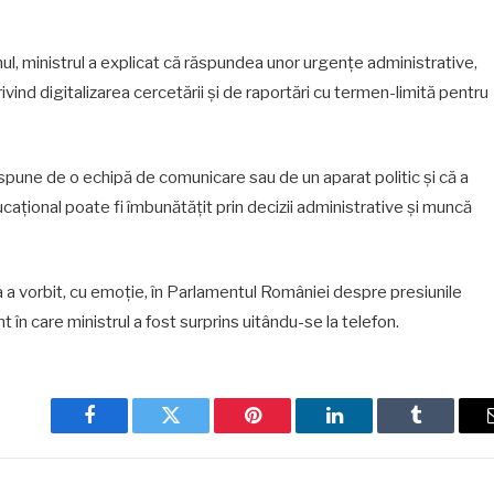
nul, ministrul a explicat că răspundea unor urgențe administrative,
ind digitalizarea cercetării și de raportări cu termen-limită pentru
ispune de o echipă de comunicare sau de un aparat politic și că a
ațional poate fi îmbunătățit prin decizii administrative și muncă
a a vorbit, cu emoție, în Parlamentul României despre presiunile
 în care ministrul a fost surprins uitându-se la telefon.
Facebook
Twitter
Pinterest
LinkedIn
Tumblr