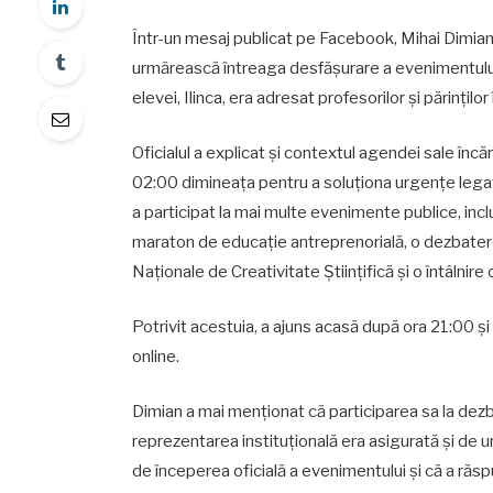
Într-un mesaj publicat pe Facebook, Mihai Dimian 
urmărească întreaga desfășurare a evenimentului, 
elevei, Ilinca, era adresat profesorilor și părințilo
Oficialul a explicat și contextul agendei sale încă
02:00 dimineața pentru a soluționa urgențe lega
a participat la mai multe evenimente publice, inc
maraton de educație antreprenorială, o dezbatere 
Naționale de Creativitate Științifică și o întâlnire
Potrivit acestuia, a ajuns acasă după ora 21:00 și 
online.
Dimian a mai menționat că participarea sa la dezba
reprezentarea instituțională era asigurată și de un
de începerea oficială a evenimentului și că a răsp