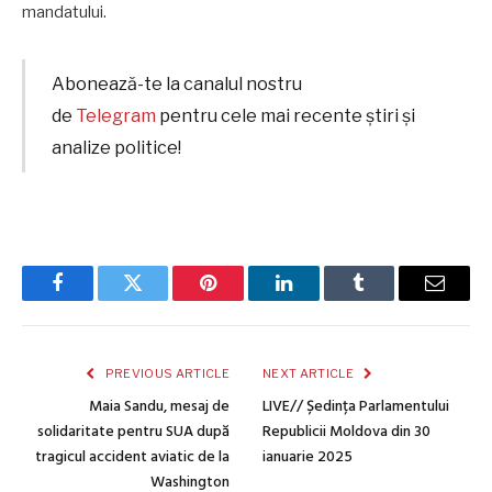
mandatului.
Abonează-te la canalul nostru
de
Telegram
pentru cele mai recente știri și
analize politice!
Facebook
Twitter
Pinterest
LinkedIn
Tumblr
Email
PREVIOUS ARTICLE
NEXT ARTICLE
Maia Sandu, mesaj de
LIVE// Ședința Parlamentului
solidaritate pentru SUA după
Republicii Moldova din 30
tragicul accident aviatic de la
ianuarie 2025
Washington