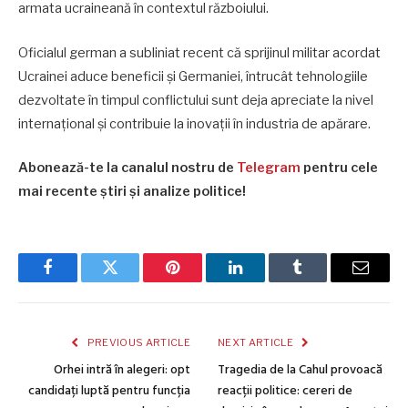
armata ucraineană în contextul războiului.
Oficialul german a subliniat recent că sprijinul militar acordat
Ucrainei aduce beneficii și Germaniei, întrucât tehnologiile
dezvoltate în timpul conflictului sunt deja apreciate la nivel
internațional și contribuie la inovații în industria de apărare.
Abonează-te la canalul nostru de
Telegram
pentru cele
mai recente știri și analize politice!
Facebook
Twitter
Pinterest
LinkedIn
Tumblr
Email
PREVIOUS ARTICLE
NEXT ARTICLE
Orhei intră în alegeri: opt
Tragedia de la Cahul provoacă
candidați luptă pentru funcția
reacții politice: cereri de