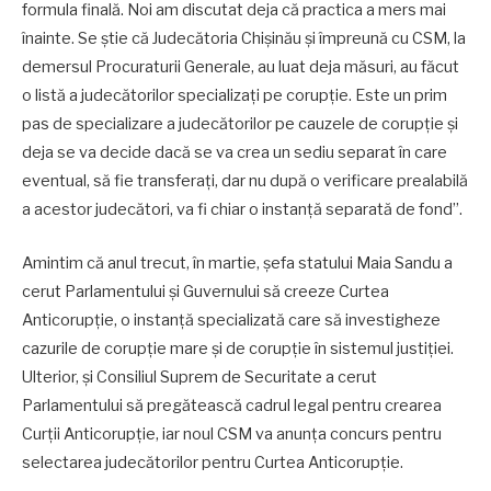
formula finală. Noi am discutat deja că practica a mers mai
înainte. Se știe că Judecătoria Chișinău și împreună cu CSM, la
demersul Procuraturii Generale, au luat deja măsuri, au făcut
o listă a judecătorilor specializați pe corupție. Este un prim
pas de specializare a judecătorilor pe cauzele de corupție și
deja se va decide dacă se va crea un sediu separat în care
eventual, să fie transferați, dar nu după o verificare prealabilă
a acestor judecători, va fi chiar o instanță separată de fond”.
Amintim că anul trecut, în martie, șefa statului Maia Sandu a
cerut Parlamentului și Guvernului să creeze Curtea
Anticorupție, o instanță specializată care să investigheze
cazurile de corupție mare și de corupție în sistemul justiției.
Ulterior, și Consiliul Suprem de Securitate a cerut
Parlamentului să pregătească cadrul legal pentru crearea
Curții Anticorupție, iar noul CSM va anunța concurs pentru
selectarea judecătorilor pentru Curtea Anticorupție.