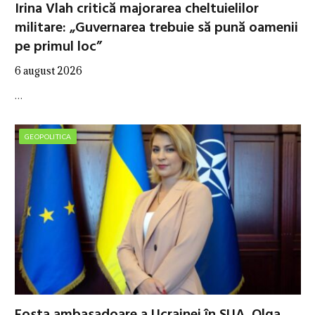
Irina Vlah critică majorarea cheltuielilor
militare: „Guvernarea trebuie să pună oamenii
pe primul loc”
6 august 2026
…
GEOPOLITICA
Fosta ambasadoare a Ucrainei în SUA, Olga