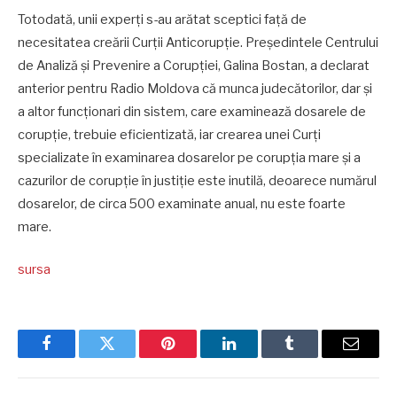
Totodată, unii experți s-au arătat sceptici față de
necesitatea creării Curții Anticorupție. Președintele Centrului
de Analiză și Prevenire a Corupției, Galina Bostan, a declarat
anterior pentru Radio Moldova că munca judecătorilor, dar și
a altor funcționari din sistem, care examinează dosarele de
corupție, trebuie eficientizată, iar crearea unei Curți
specializate în examinarea dosarelor pe corupția mare și a
cazurilor de corupție în justiție este inutilă, deoarece numărul
dosarelor, de circa 500 examinate anual, nu este foarte
mare.
sursa
Facebook
Twitter
Pinterest
LinkedIn
Tumblr
Email