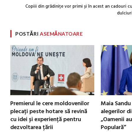
Copiii din grădinițe vor primi și în acest an cadouri c
dulciur
POSTĂRI
ASEMĂNATOARE
Premierul le cere moldovenilor
Maia Sandu 
plecați peste hotare să revină
alegerilor d
cu idei și experiență pentru
„Oamenii au
dezvoltarea țării
Populară”