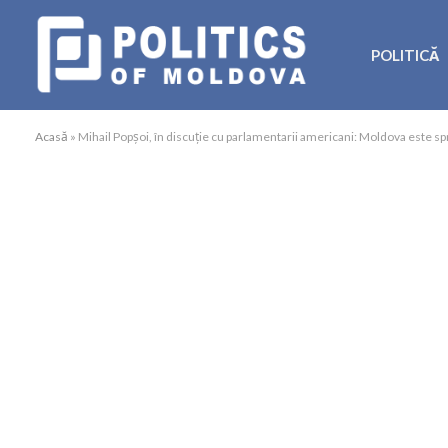
POLITICĂ
Acasă
»
Mihail Popșoi, în discuție cu parlamentarii americani: Moldova este spri