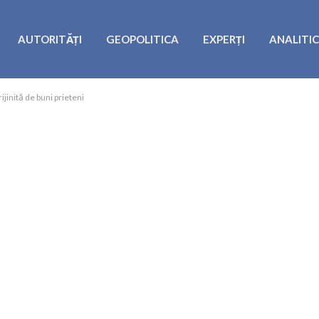
AUTORITĂȚI
GEOPOLITICA
EXPERȚI
ANALITI
jinită de buni prieteni