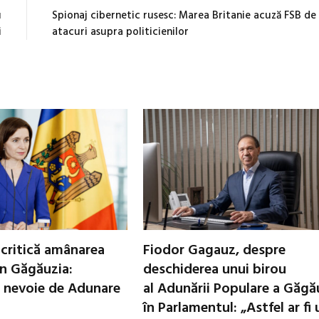
u
Spionaj cibernetic rusesc: Marea Britanie acuză FSB de
i
atacuri asupra politicienilor
critică amânarea
Fiodor Gagauz, despre
in Găgăuzia:
deschiderea unui birou
 nevoie de Adunare
al Adunării Populare a Găgă
în Parlamentul: „Astfel ar fi 