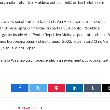
rganele legislative. Moldova este sprijinită de buni prieteni din
re și cu senatorul american Chris Van Hollen, cu care a discutat
din Ucraina, sprijinul financiar din partea SUA pentru Republica
egerilor locale etc. „Pentru Republica Moldova prioritatea absolută
ea Europeană până la sfârșitul anului 2023, iar senatorul Chris Van
”, a spus Mihail Popșoi.
flă la Washington, în aceste zile, la un eveniment public organizat
Facebook
Twitter
Pinterest
LinkedIn
Tumblr
E
NEXT ARTICLE