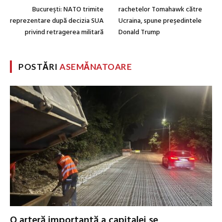
Bucureşti: NATO trimite
rachetelor Tomahawk către
reprezentare după decizia SUA
Ucraina, spune preşedintele
privind retragerea militară
Donald Trump
POSTĂRI
ASEMĂNATOARE
O arteră importantă a capitalei se