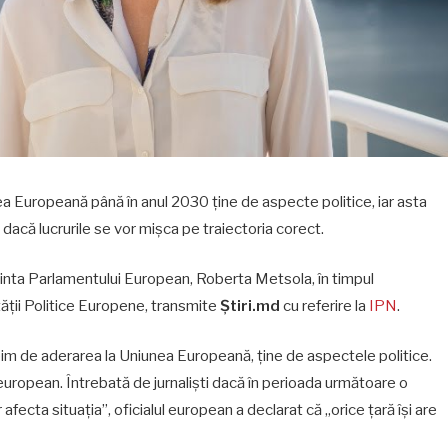
a Europeană până în anul 2030 ține de aspecte politice, iar asta
dacă lucrurile se vor mișca pe traiectoria corect.
dinta Parlamentului European, Roberta Metsola, în timpul
ății Politice Europene, transmite
Știri.md
cu referire la
IPN
.
bim de aderarea la Uniunea Europeană, ține de aspectele politice.
 european. Întrebată de jurnaliști dacă în perioada următoare o
ecta situația”, oficialul european a declarat că „orice țară își are