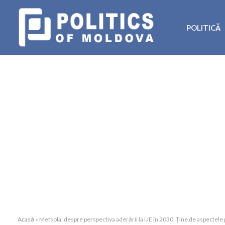
POLITICĂ
Acasă
»
Metsola, despre perspectiva aderării la UE în 2030: Ține de aspectele 