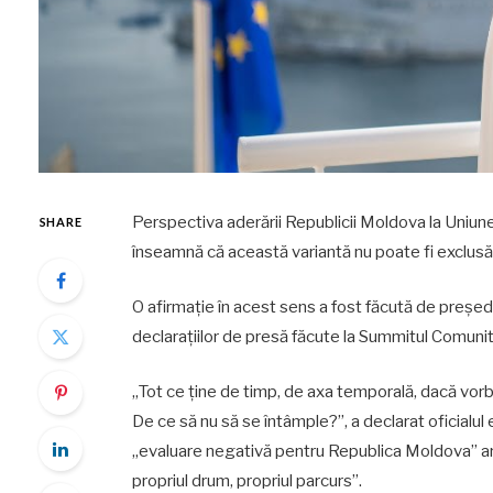
Perspectiva aderării Republicii Moldova la Uniune
SHARE
înseamnă că această variantă nu poate fi exclusă 
O afirmație în acest sens a fost făcută de preșe
declarațiilor de presă făcute la Summitul Comunit
„Tot ce ține de timp, de axa temporală, dacă vor
De ce să nu să se întâmple?”, a declarat oficialul
„evaluare negativă pentru Republica Moldova” ar af
propriul drum, propriul parcurs”.