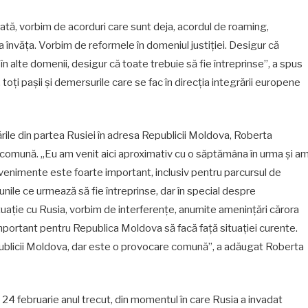
dată, vorbim de acorduri care sunt deja, acordul de roaming,
 învăța. Vorbim de reformele în domeniul justiției. Desigur că
alte domenii, desigur că toate trebuie să fie întreprinse”, a spus
ți pașii și demersurile care se fac în direcția integrării europene
rile din partea Rusiei în adresa Republicii Moldova, Roberta
comună. „Eu am venit aici aproximativ cu o săptămâna în urma și a
evenimente este foarte important, inclusiv pentru parcursul de
unile ce urmează să fie întreprinse, dar în special despre
 situație cu Rusia, vorbim de interferențe, anumite amenințări cărora
mportant pentru Republica Moldova să facă față situației curente.
ublicii Moldova, dar este o provocare comună”, a adăugat Roberta
4 februarie anul trecut, din momentul în care Rusia a invadat