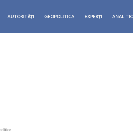
AUTORITĂȚI
GEOPOLITICA
EXPERȚI
ANALITI
politice