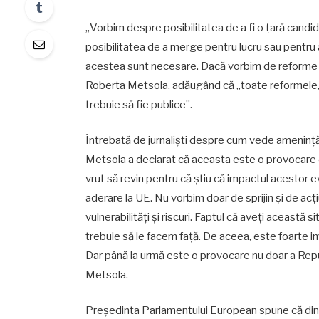
„Vorbim despre posibilitatea de a fi o țară candi
posibilitatea de a merge pentru lucru sau pentru a
acestea sunt necesare. Dacă vorbim de reforme în 
Roberta Metsola, adăugând că „toate reformele, to
trebuie să fie publice”.
Întrebată de jurnaliști despre cum vede amenință
Metsola a declarat că aceasta este o provocare 
vrut să revin pentru că știu că impactul acestor 
aderare la UE. Nu vorbim doar de sprijin și de acți
vulnerabilități și riscuri. Faptul că aveți această
trebuie să le facem față. De aceea, este foarte i
Dar până la urmă este o provocare nu doar a Rep
Metsola.
Președinta Parlamentului European spune că din 2