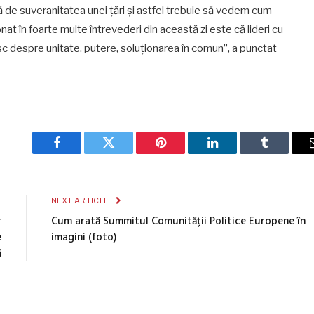
ță de suveranitatea unei țări și astfel trebuie să vedem cum
t în foarte multe întrevederi din această zi este că lideri cu
rbesc despre unitate, putere, soluționarea în comun”, a punctat
Facebook
Twitter
Pinterest
LinkedIn
Tumblr
E
NEXT ARTICLE
r
Cum arată Summitul Comunității Politice Europene în
e
imagini (foto)
ă