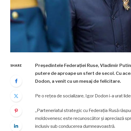
Președintele Federației Ruse, Vladimir Putin, 
SHARE
putere de aproape un sfert de secol. Cu acea
Dodon, a venit cu un mesaj de felicitare.
Pe o rețea de socializare, Igor Dodon i-a urat lid
„Parteneriatul strategic cu Federația Rusă răspu
moldovenesc este recunoscător și apreciază spriji
inclusiv sub conducerea dumneavoastră.