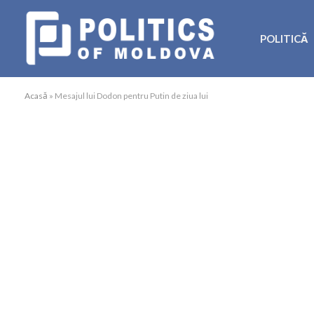
POLITICĂ
Acasă
»
Mesajul lui Dodon pentru Putin de ziua lui