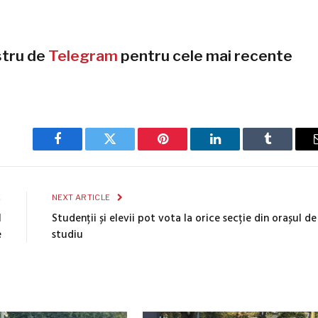
stru de
Telegram
pentru cele mai recente
Facebook
Twitter
Pinterest
LinkedIn
Tumblr
E
NEXT ARTICLE
l
Studenții și elevii pot vota la orice secție din orașul de
e
studiu