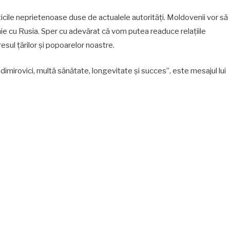
icile neprietenoase duse de actualele autorități. Moldovenii vor să
ănie cu Rusia. Sper cu adevărat că vom putea readuce relațiile
resul țărilor și popoarelor noastre.
adimirovici, multă sănătate, longevitate și succes”, este mesajul lui