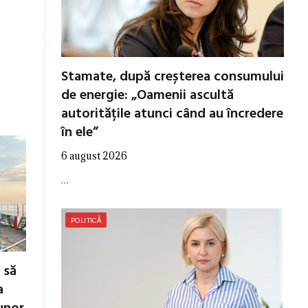
Stamate, după creșterea consumului
de energie: „Oamenii ascultă
autoritățile atunci când au încredere
în ele”
6 august 2026
…
POLITICĂ
 să
a