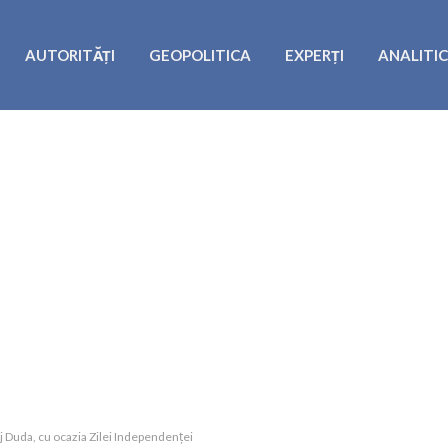
AUTORITĂȚI
GEOPOLITICA
EXPERȚI
ANALITI
 Duda, cu ocazia Zilei Independenței