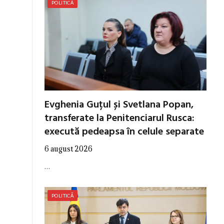
POLITICĂ
Evghenia Guțul și Svetlana Popan,
transferate la Penitenciarul Rusca:
execută pedeapsa în celule separate
6 august 2026
…
POLITICĂ