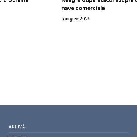
tru Ucraina
Neagră după atacul asupra 
nave comerciale
5 august 2026
ARHIVĂ