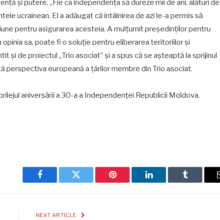
tență și putere. „Fie ca independența să dureze mii de ani, alături de
tele ucrainean. El a adăugat că întâlnirea de azi le-a permis să
iune pentru asigurarea acesteia. A mulțumit președinților pentru
opinia sa, poate fi o soluție pentru eliberarea teritoriilor și
it și de proiectul „Trio asociat” și a spus că se așteaptă la sprijinul
tă perspectiva europeană a țărilor membre din Trio asociat.
u prilejul aniversării a 30-a a Independenței Republicii Moldova.
Facebook
Twitter
Pinterest
LinkedIn
Tumblr
E
NEXT ARTICLE