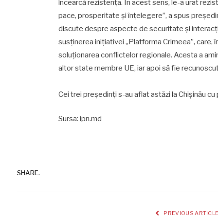
încearcă rezistența. În acest sens, le-a urat rezis
pace, prosperitate și înțelegere”, a spus președin
discute despre aspecte de securitate și interacț
susținerea inițiativei „Platforma Crimeea”, care, în 
soluționarea conflictelor regionale. Acesta a amint
altor state membre UE, iar apoi să fie recunoscu
Cei trei președinți s-au aflat astăzi la Chișinău c
Sursa: ipn.md
SHARE.
PREVIOUS ARTICL