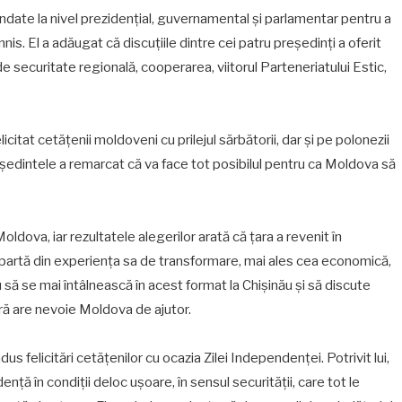
date la nivel prezidențial, guvernamental și parlamentar pentru a
is. El a adăugat că discuțiile dintre cei patru președinți a oferit
de securitate regională, cooperarea, viitorul Parteneriatului Estic,
citat cetățenii moldoveni cu prilejul sărbătorii, dar și pe polonezii
eședintele a remarcat că va face tot posibilul pentru ca Moldova să
 Moldova, iar rezultatele alegerilor arată că țara a revenit în
artă din experiența sa de transformare, mai ales cea economică,
 să se mai întâlnească în acest format la Chișinău și să discute
ă are nevoie Moldova de ajutor.
s felicitări cetățenilor cu ocazia Zilei Independenței. Potrivit lui,
ță în condiții deloc ușoare, în sensul securității, care tot le