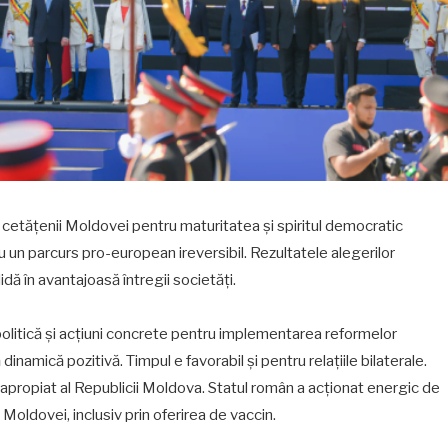
t cetățenii Moldovei pentru maturitatea și spiritul democratic
u un parcurs pro-european ireversibil. Rezultatele alegerilor
ă în avantajoasă întregii societăți.
politică și acțiuni concrete pentru implementarea reformelor
namică pozitivă. Timpul e favorabil și pentru relațiile bilaterale.
apropiat al Republicii Moldova. Statul român a acționat energic de
it Moldovei, inclusiv prin oferirea de vaccin.