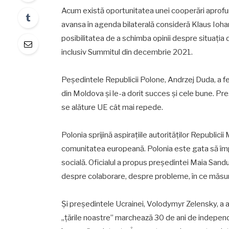
Acum există oportunitatea unei cooperări aprofun
avansa în agenda bilaterală consideră Klaus Iohann
posibilitatea de a schimba opinii despre situația 
inclusiv Summitul din decembrie 2021.
Peședintele Republicii Polone, Andrzej Duda, a feli
din Moldova și le-a dorit succes și cele bune. Pr
se alăture UE cât mai repede.
Polonia sprijină aspirațiile autorităților Republicii
comunitatea europeană. Polonia este gata să împ
socială. Oficialul a propus președintei Maia Sandu
despre colaborare, despre probleme, în ce măsur
Și președintele Ucrainei, Volodymyr Zelensky, a adu
„țările noastre” marchează 30 de ani de independen